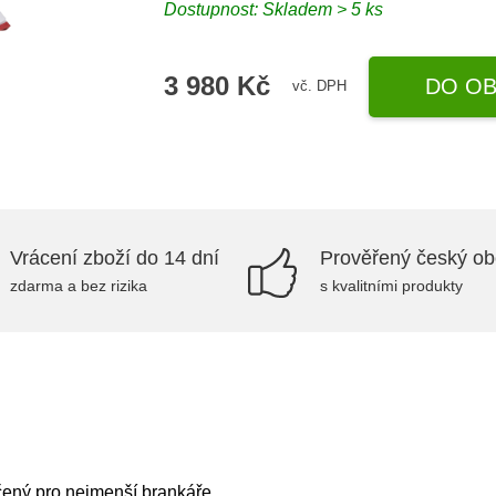
Dostupnost: Skladem > 5 ks
3 980 Kč
DO OB
vč. DPH
Vrácení zboží do 14 dní
Prověřený český o
zdarma a bez rizika
s kvalitními produkty
ený pro nejmenší brankáře.