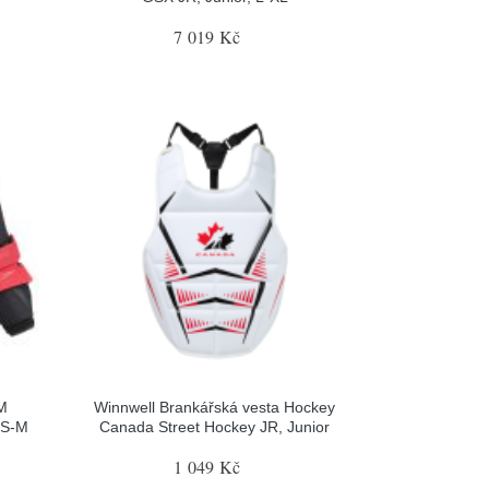
7 019 Kč
M
Winnwell Brankářská vesta Hockey
 S-M
Canada Street Hockey JR, Junior
1 049 Kč