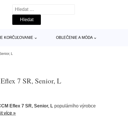
Vyhledávání
INE KORČUĽOVANIE
OBLEČENIE A MÓDA
enior, L
flex 7 SR, Senior, L
CM Eflex 7 SR, Senior, L
populárního výrobce
t více »