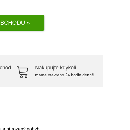
BCHODU »
bchod
Nakupujte kdykoli
máme otevřeno 24 hodin denně
u a přirozený pohyb.