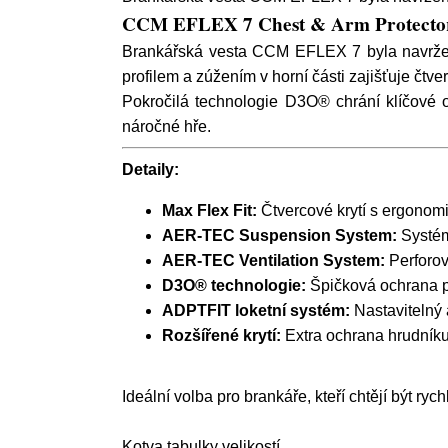
CCM EFLEX 7 Chest & Arm Protector –
Brankářská vesta CCM EFLEX 7 byla navržena p
profilem a zúžením v horní části zajišťuje čt
Pokročilá technologie D3O® chrání klíčové o
náročné hře.
Detaily:
Max Flex Fit:
Čtvercové krytí s ergono
AER-TEC Suspension System:
Systém
AER-TEC Ventilation System:
Perforova
D3O® technologie:
Špičková ochrana p
ADPTFIT loketní systém:
Nastavitelný 
Rozšířené krytí:
Extra ochrana hrudníku 
Ideální volba pro brankáře, kteří chtějí být rych
Kotva tabulky velikostí