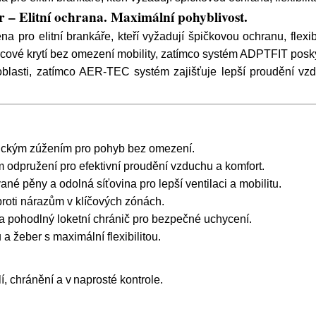
 Elitní ochrana. Maximální pohyblivost.
ro elitní brankáře, kteří vyžadují špičkovou ochranu, flexib
vercové krytí bez omezení mobility, zatímco systém ADPTFIT posk
blasti, zatímco AER-TEC systém zajišťuje lepší proudění vzduc
mickým zúžením pro pohyb bez omezení.
 odpružení pro efektivní proudění vzduchu a komfort.
né pěny a odolná síťovina pro lepší ventilaci a mobilitu.
roti nárazům v klíčových zónách.
a pohodlný loketní chránič pro bezpečné uchycení.
a žeber s maximální flexibilitou.
lí, chránění a v naprosté kontrole.