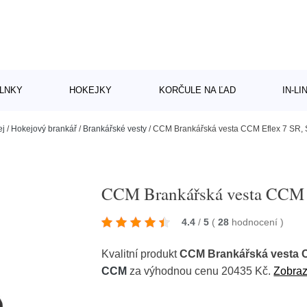
LNKY
HOKEJKY
KORČULE NA ĽAD
IN-L
ej
/
Hokejový brankář
/
Brankářské vesty
/
CCM Brankářská vesta CCM Eflex 7 SR, S
CCM Brankářská vesta CCM E
4.4
/
5
(
28
hodnocení
)
Kvalitní produkt
CCM Brankářská vesta C
CCM
za výhodnou cenu 20435 Kč.
Zobrazi