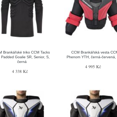
 Brankářské triko CCM Tacks
CCM Brankářská vesta CC
 Padded Goalie SR, Senior, S,
Phenom YTH, černá-červená,
černá
4 995 Kč
4 338 Kč