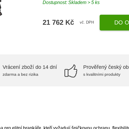
Dostupnost: Skladem > 5 ks
21 762 Kč
DO O
vč. DPH
Vrácení zboží do 14 dní
Prověřený český o
zdarma a bez rizika
s kvalitními produkty
o elitní brankáře, kteří vyžadují špičkovou ochranu, flexibilit