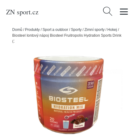
ZN sport.cz
Vyhledávání
Domů
/
Produkty
/
Sport a outdoor
/
Sporty
/
Zimní sporty
/
Hokej
/
Biosteel Iontový nápoj Biosteel Fruitropolis Hydration Sports Drink
(140g)