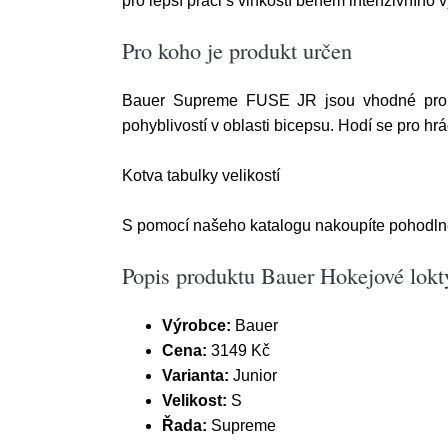
pro lepší práci s vlhkostí během intenzivního 
Pro koho je produkt určen
Bauer Supreme FUSE JR jsou vhodné pro jun
pohyblivostí v oblasti bicepsu. Hodí se pro hráč
Kotva tabulky velikostí
S pomocí našeho katalogu nakoupíte pohodlně 
Popis produktu Bauer Hokejové lok
Výrobce:
Bauer
Cena:
3149 Kč
Varianta:
Junior
Velikost:
S
Řada:
Supreme