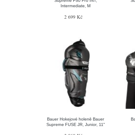
Supreme F50 Pro INT,
Su
Intermediate, M
2 699 Kč
Bauer Hokejové holeně Bauer
B
Supreme FUSE JR, Junior, 11"