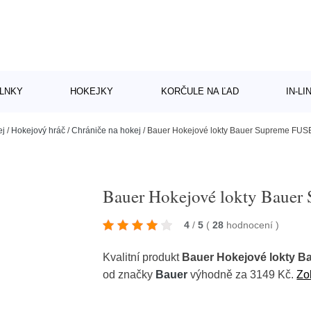
LNKY
HOKEJKY
KORČULE NA ĽAD
IN-L
ej
/
Hokejový hráč
/
Chrániče na hokej
/
Bauer Hokejové lokty Bauer Supreme FUSE 
Bauer Hokejové lokty Bauer 
4
/
5
(
28
hodnocení
)
Kvalitní produkt
Bauer Hokejové lokty B
od značky
Bauer
výhodně za 3149 Kč.
Zo