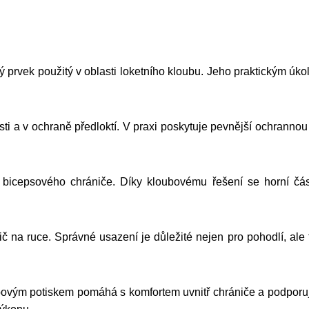
k použitý v oblasti loketního kloubu. Jeho praktickým úkol
 a v ochraně předloktí. V praxi poskytuje pevnější ochrannou s
bicepsového chrániče. Díky kloubovému řešení se horní čás
p
 na ruce. Správné usazení je důležité nejen pro pohodlí, ale t
ým potiskem pomáhá s komfortem uvnitř chrániče a podporuje 