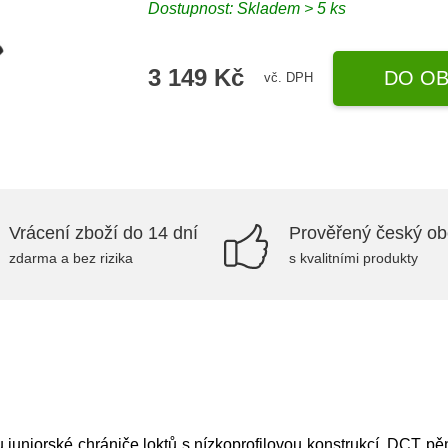
Dostupnost: Skladem > 5 ks
3 149 Kč
DO OB
vč. DPH
Vrácení zboží do 14 dní
Prověřený český o
zdarma a bez rizika
s kvalitními produkty
juniorské chrániče loktů s nízkoprofilovou konstrukcí, DCT