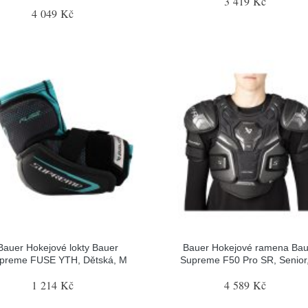
3 419 Kč
4 049 Kč
Bauer Hokejové lokty Bauer
Bauer Hokejové ramena Bau
preme FUSE YTH, Dětská, M
Supreme F50 Pro SR, Senior
1 214 Kč
4 589 Kč