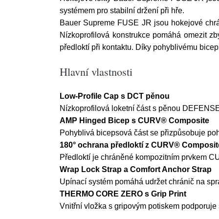
systémem pro stabilní držení při hře.
Bauer Supreme FUSE JR jsou hokejové chrániče
Nízkoprofilová konstrukce pomáhá omezit z
předloktí při kontaktu. Díky pohyblivému bice
Hlavní vlastnosti
Low-Profile Cap s DCT pěnou
Nízkoprofilová loketní část s pěnou DEFENSE
AMP Hinged Bicep s CURV® Composite
Pohyblivá bicepsová část se přizpůsobuje pohyb
180° ochrana předloktí z CURV® Composit
Předloktí je chráněné kompozitním prvkem C
Wrap Lock Strap a Comfort Anchor Strap
Upínací systém pomáhá udržet chránič na sprá
THERMO CORE ZERO s Grip Print
Vnitřní vložka s gripovým potiskem podporuje s