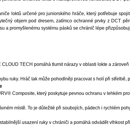
 loktů určené pro juniorského hráče, který potřebuje spojit 
bytečný objem pod dresem, zatímco ochranné prvky z DCT pěn
psu a promyšlenému systému pásků se chránič lépe přizpůsobuje 
 CLOUD TECH pomáhá tlumit nárazy v oblasti lokte a zároveň 
u ruky. Hráč tak může pohodlněji pracovat s holí při střelbě, p
e
URV® Composite, který poskytuje pevnou ochranu v lehkém pro
vném místě. To je důležité při soubojích, pádech i rychlém po
tabilnější usazení ruky v chrániči a pomáhá odvádět vlhkost při