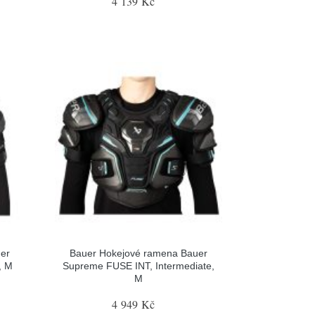
4 139 Kč
er
Bauer Hokejové ramena Bauer
, M
Supreme FUSE INT, Intermediate,
M
4 949 Kč