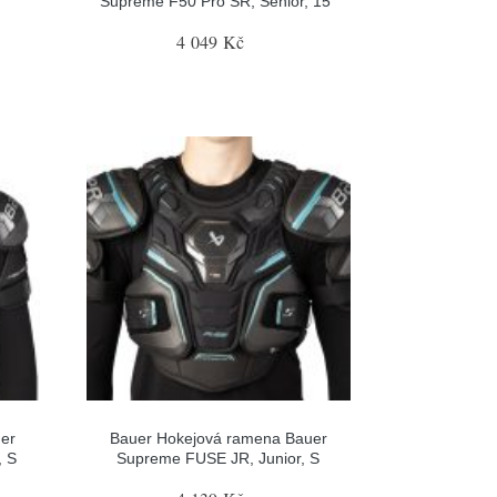
Supreme F50 Pro SR, Senior, 15"
4 049 Kč
er
Bauer Hokejová ramena Bauer
, S
Supreme FUSE JR, Junior, S