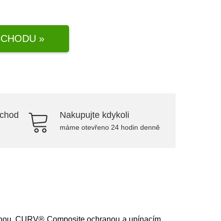
CHODU »
bchod
Nakupujte kdykoli
máme otevřeno 24 hodin denně
 pěnou, CURV® Composite ochranou a upínacím