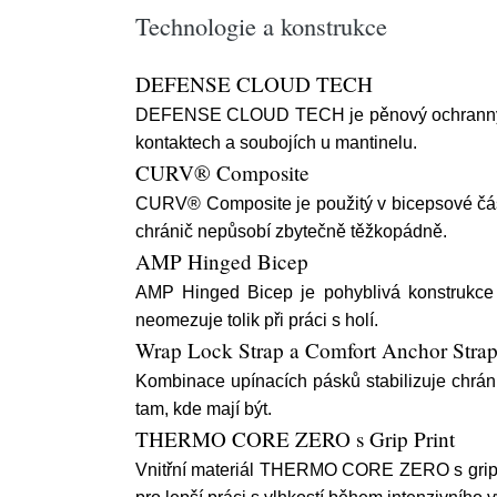
Technologie a konstrukce
DEFENSE CLOUD TECH
DEFENSE CLOUD TECH je pěnový ochranný prve
kontaktech a soubojích u mantinelu.
CURV® Composite
CURV® Composite je použitý v bicepsové části
chránič nepůsobí zbytečně těžkopádně.
AMP Hinged Bicep
AMP Hinged Bicep je pohyblivá konstrukce 
neomezuje tolik při práci s holí.
Wrap Lock Strap a Comfort Anchor Stra
Kombinace upínacích pásků stabilizuje chránič
tam, kde mají být.
THERMO CORE ZERO s Grip Print
Vnitřní materiál THERMO CORE ZERO s gripov