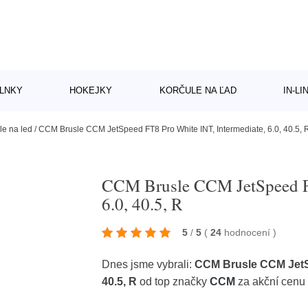
LNKY
HOKEJKY
KORČULE NA ĽAD
IN-L
le na led
/
CCM Brusle CCM JetSpeed FT8 Pro White INT, Intermediate, 6.0, 40.5, 
CCM Brusle CCM JetSpeed FT
6.0, 40.5, R
5
/
5
(
24
hodnocení
)
Dnes jsme vybrali:
CCM Brusle CCM JetSp
40.5, R
od top značky
CCM
za akční cenu