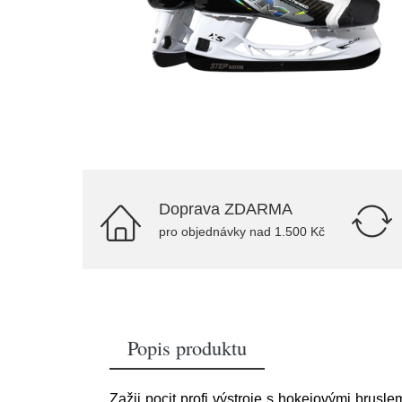
Doprava ZDARMA
pro objednávky nad 1.500 Kč
Popis produktu
Zažij pocit profi výstroje s hokejovými brusl