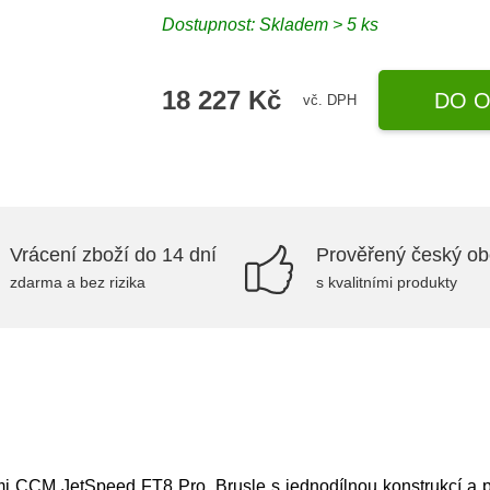
Dostupnost: Skladem > 5 ks
18 227 Kč
DO O
vč. DPH
Vrácení zboží do 14 dní
Prověřený český o
zdarma a bez rizika
s kvalitními produkty
emi CCM JetSpeed FT8 Pro. Brusle s jednodílnou konstrukcí a po