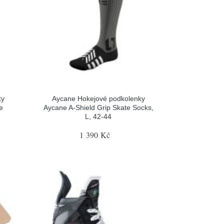
ky
Aycane Hokejové podkolenky
e
Aycane A-Shield Grip Skate Socks,
L, 42-44
1 390 Kč