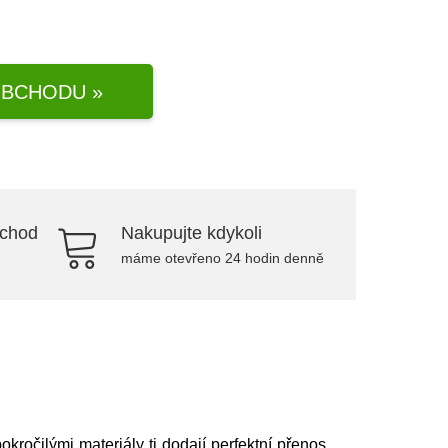
BCHODU »
bchod
Nakupujte kdykoli
máme otevřeno 24 hodin denně
kročilými materiály ti dodají perfektní přenos