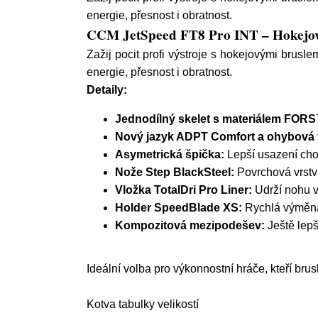
energie, přesnost i obratnost.
CCM JetSpeed FT8 Pro INT – Hokejov
Zažij pocit profi výstroje s hokejovými brusl
energie, přesnost i obratnost.
Detaily:
Jednodílný skelet s materiálem FOR
Nový jazyk ADPT Comfort a ohybová 
Asymetrická špička:
Lepší usazení chod
Nože Step BlackSteel:
Povrchová vrstva
Vložka TotalDri Pro Liner:
Udrží nohu v 
Holder SpeedBlade XS:
Rychlá výměna
Kompozitová mezipodešev:
Ještě lepš
Ideální volba pro výkonnostní hráče, kteří bru
Kotva tabulky velikostí