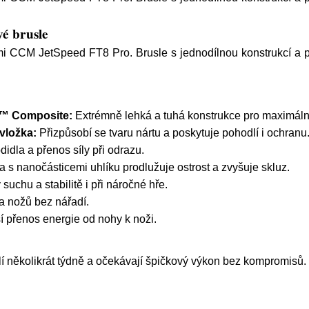
é brusle
emi CCM JetSpeed FT8 Pro. Brusle s jednodílnou konstrukcí a po
S™ Composite:
Extrémně lehká a tuhá konstrukce pro maximální 
vložka:
Přizpůsobí se tvaru nártu a poskytuje pohodlí i ochranu
idla a přenos síly při odrazu.
 s nanočásticemi uhlíku prodlužuje ostrost a zvyšuje skluz.
suchu a stabilitě i při náročné hře.
 nožů bez nářadí.
í přenos energie od nohy k noži.
slí několikrát týdně a očekávají špičkový výkon bez kompromisů.