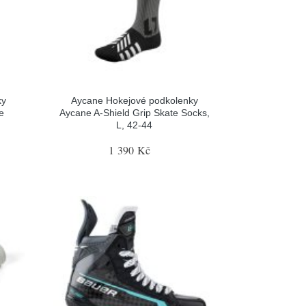
ky
Aycane Hokejové podkolenky
e
Aycane A-Shield Grip Skate Socks,
L, 42-44
1 390 Kč