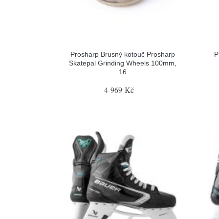
Prosharp Brusný kotouč Prosharp
P
Skatepal Grinding Wheels 100mm,
16
4 969 Kč