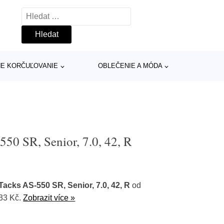
Vyhledávání
INE KORČUĽOVANIE
OBLEČENIE A MÓDA
0 SR, Senior, 7.0, 42, R
cks AS-550 SR, Senior, 7.0, 42, R
od
33 Kč.
Zobrazit více »