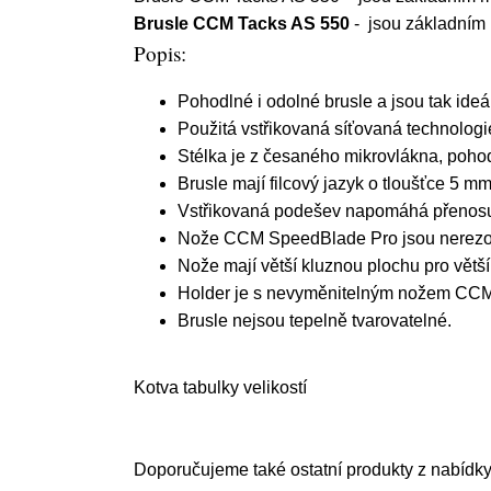
Brusle CCM Tacks AS 550
- jsou základním 
Popis:
Pohodlné i odolné brusle a jsou tak ideá
Použitá vstřikovaná síťovaná technologie
Stélka je z česaného mikrovlákna, pohodl
Brusle mají filcový jazyk o tloušťce 5 m
Vstřikovaná podešev napomáhá přenosu
Nože CCM SpeedBlade Pro jsou nerezové
Nože mají větší kluznou plochu pro větší 
Holder je s nevyměnitelným nožem CC
Brusle nejsou tepelně tvarovatelné.
Kotva tabulky velikostí
Doporučujeme také ostatní produkty z nabídk