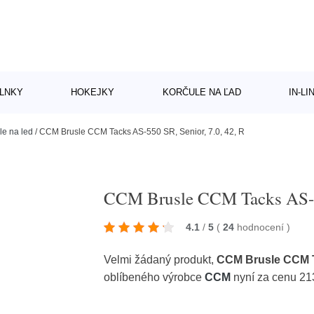
LNKY
HOKEJKY
KORČULE NA ĽAD
IN-L
le na led
/
CCM Brusle CCM Tacks AS-550 SR, Senior, 7.0, 42, R
CCM Brusle CCM Tacks AS-55
4.1
/
5
(
24
hodnocení
)
Velmi žádaný produkt,
CCM Brusle CCM Ta
oblíbeného výrobce
CCM
nyní za cenu 21