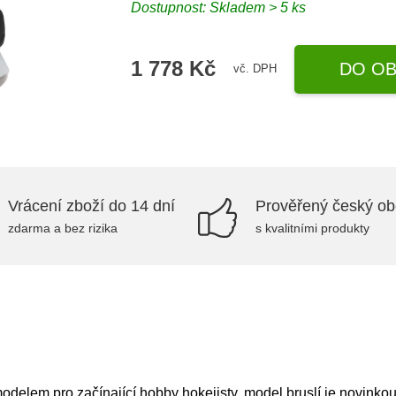
Dostupnost: Skladem > 5 ks
1 778 Kč
DO OB
vč. DPH
Vrácení zboží do 14 dní
Prověřený český o
zdarma a bez rizika
s kvalitními produkty
elem pro začínající hobby hokejisty, model bruslí je novinko