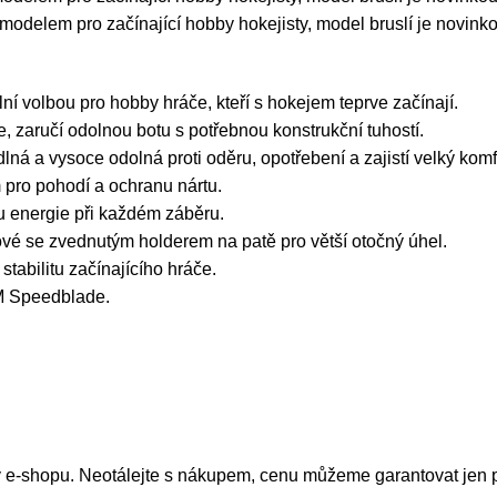
modelem pro začínající hobby hokejisty, model bruslí je novink
lní volbou pro hobby hráče, kteří s hokejem teprve začínají.
, zaručí odolnou botu s potřebnou konstrukční tuhostí.
ná a vysoce odolná proti oděru, opotřebení a zajistí velký komf
m pro pohodí a ochranu nártu.
 energie při každém záběru.
 se zvednutým holderem na patě pro větší otočný úhel.
stabilitu začínajícího hráče.
M Speedblade.
y e-shopu. Neotálejte s nákupem, cenu můžeme garantovat jen 