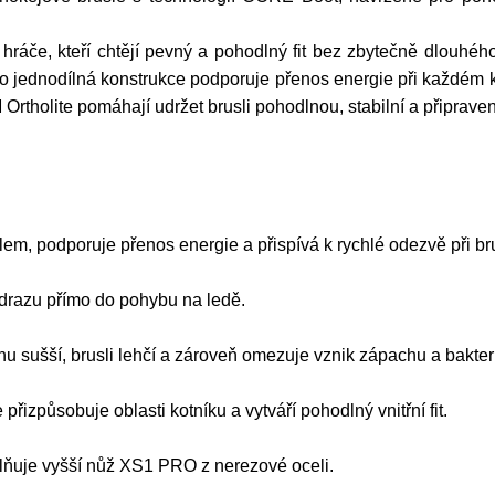
áče, kteří chtějí pevný a pohodlný fit bez zbytečně dlouhého
o jednodílná konstrukce podporuje přenos energie při každém k
holite pomáhají udržet brusli pohodlnou, stabilní a připrave
lem, podporuje přenos energie a přispívá k rychlé odezvě při br
odrazu přímo do pohybu na ledě.
u sušší, brusli lehčí a zároveň omezuje vznik zápachu a bakteri
řizpůsobuje oblasti kotníku a vytváří pohodlný vnitřní fit.
ňuje vyšší nůž XS1 PRO z nerezové oceli.