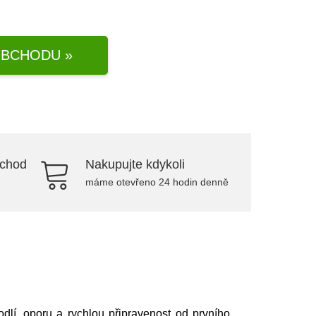
BCHODU »
bchod
Nakupujte kdykoli
máme otevřeno 24 hodin denně
lí, oporu a rychlou připravenost od prvního