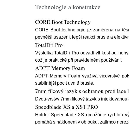
Technologie a konstrukce
CORE Boot Technology
CORE Boot technologie je zaměřená na těsně
pevnější usazení, lepší reakci brusle a efektiv
TotalDri Pro
Výstelka TotalDri Pro odvádí vlhkost od noh
což je praktické při pravidelném používání.
ADPT Memory Foam
ADPT Memory Foam využívá vícevrstvé polstr
stabilnější pocit uvnitř brusle.
7mm filcový jazyk s ochranou proti lace 
Dvou-vrstvý 7mm filcový jazyk s injektovanou 
Speedblade XS a XS1 PRO
Holder Speedblade XS umožňuje rychlou vý
pomáhá s náklonem v oblouku, zatímco nerezo