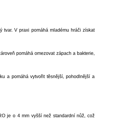
ý tvar. V praxi pomáhá mladému hráči získat
a zároveň pomáhá omezovat zápach a bakterie,
u a pomáhá vytvořit těsnější, pohodlnější a
O je o 4 mm vyšší než standardní nůž, což