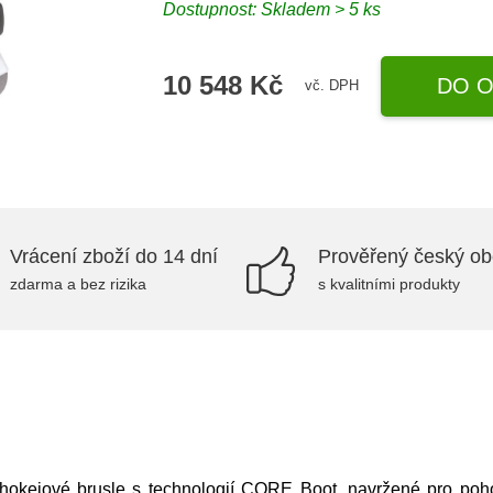
Dostupnost: Skladem > 5 ks
10 548 Kč
DO O
vč. DPH
Vrácení zboží do 14 dní
Prověřený český o
zdarma a bez rizika
s kvalitními produkty
kejové brusle s technologií CORE Boot, navržené pro pohod