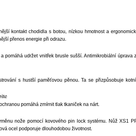
jší kontakt chodidla s botou, nízkou hmotnost a ergonomick
nější přenos energie při odrazu.
y a pomáhá udržet vnitřek brusle sušší. Antimikrobiální úprav
ování s hustší paměťovou pěnou. Ta se přizpůsobuje kotník
bite
ochranou pomáhá zmírnit tlak tkaniček na nárt.
měnu nože pomocí kovového pin lock systému. Nůž XS1 PR
vá ocel podporuje dlouhodobou životnost.