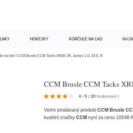
LNKY
HOKEJKY
KORČULE NA ĽAD
IN-L
le na led
/
CCM Brusle CCM Tacks XR80 JR, Junior, 1.0, 33.5, R
CCM Brusle CCM Tacks XR80 
4
/
5
(
20
hodnocení
)
Velmi prodávaný produkt
CCM Brusle CCM 
kvalitní značky
CCM
nyní za cenu 10548 