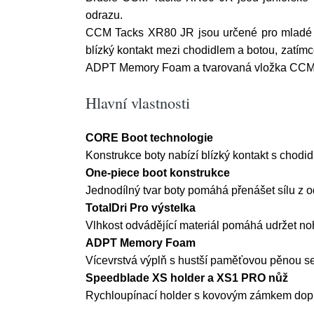
odrazu.
CCM Tacks XR80 JR jsou určené pro mladé hr
blízký kontakt mezi chodidlem a botou, zatímc
ADPT Memory Foam a tvarovaná vložka CCM Ort
Hlavní vlastnosti
CORE Boot technologie
Konstrukce boty nabízí blízký kontakt s chodid
One-piece boot konstrukce
Jednodílný tvar boty pomáhá přenášet sílu z 
TotalDri Pro výstelka
Vlhkost odvádějící materiál pomáhá udržet noh
ADPT Memory Foam
Vícevrstvá výplň s hustší paměťovou pěnou se p
Speedblade XS holder a XS1 PRO nůž
Rychloupínací holder s kovovým zámkem dopl