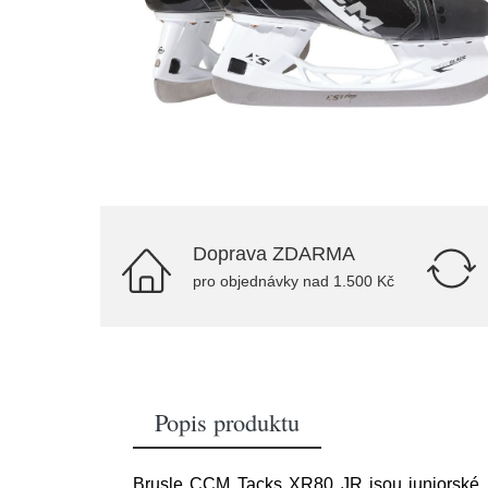
Doprava ZDARMA
pro objednávky nad 1.500 Kč
Popis produktu
Brusle CCM Tacks XR80 JR jsou juniorské ho