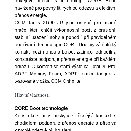
hokejové brusle s technologií CORE Boot,
navržené pro pevný fit, rychlou odezvu a efektivní
přenos energie.
CCM Tacks XR90 JR jsou určené pro mladé
hráče, kteří chtějí výkonnostní pocit z bruslení,
stabilní usazení nohy a pohodlí při pravidelném
používání. Technologie CORE Boot vytváří blízký
kontakt mezi nohou a botou, zatímco jednodílná
konstrukce podporuje přenos energie při každém
odrazu. O komfort se stará výstelka TotalDri Pro,
ADPT Memory Foam, ADPT comfort tongue a
tvarovaná vložka CCM Ortholite.
Hlavní vlastnosti
CORE Boot technologie
Konstrukce boty poskytuje těsnější kontakt s
chodidlem, podporuje přenos energie a přispívá
k rychlé odezvě při bruslení.