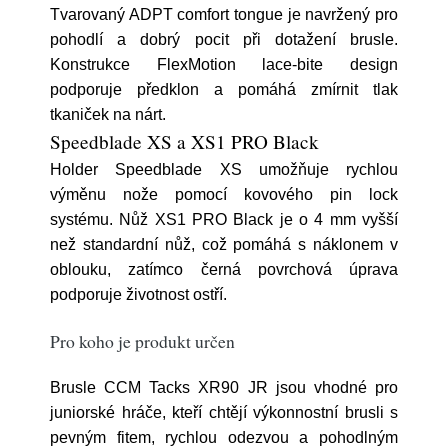
Tvarovaný ADPT comfort tongue je navržený pro
pohodlí a dobrý pocit při dotažení brusle.
Konstrukce FlexMotion lace-bite design
podporuje předklon a pomáhá zmírnit tlak
tkaniček na nárt.
Speedblade XS a XS1 PRO Black
Holder Speedblade XS umožňuje rychlou
výměnu nože pomocí kovového pin lock
systému. Nůž XS1 PRO Black je o 4 mm vyšší
než standardní nůž, což pomáhá s náklonem v
oblouku, zatímco černá povrchová úprava
podporuje životnost ostří.
Pro koho je produkt určen
Brusle CCM Tacks XR90 JR jsou vhodné pro
juniorské hráče, kteří chtějí výkonnostní brusli s
pevným fitem, rychlou odezvou a pohodlným