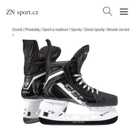
ZN sport.cz
Vyhledávání
Domů
/
Produkty
/
Sport a outdoor
/
Sporty
/
Zimní sporty
/
Brusle na led
/
CCM Brusle CCM Tacks XR90 JR, Junior, 1.0, 33.5, R