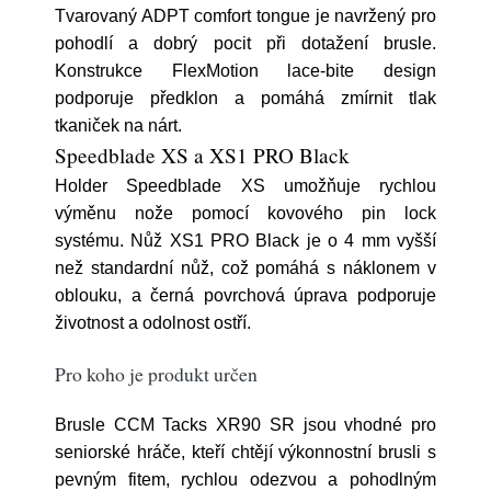
Tvarovaný ADPT comfort tongue je navržený pro
pohodlí a dobrý pocit při dotažení brusle.
Konstrukce FlexMotion lace-bite design
podporuje předklon a pomáhá zmírnit tlak
tkaniček na nárt.
Speedblade XS a XS1 PRO Black
Holder Speedblade XS umožňuje rychlou
výměnu nože pomocí kovového pin lock
systému. Nůž XS1 PRO Black je o 4 mm vyšší
než standardní nůž, což pomáhá s náklonem v
oblouku, a černá povrchová úprava podporuje
životnost a odolnost ostří.
Pro koho je produkt určen
Brusle CCM Tacks XR90 SR jsou vhodné pro
seniorské hráče, kteří chtějí výkonnostní brusli s
pevným fitem, rychlou odezvou a pohodlným