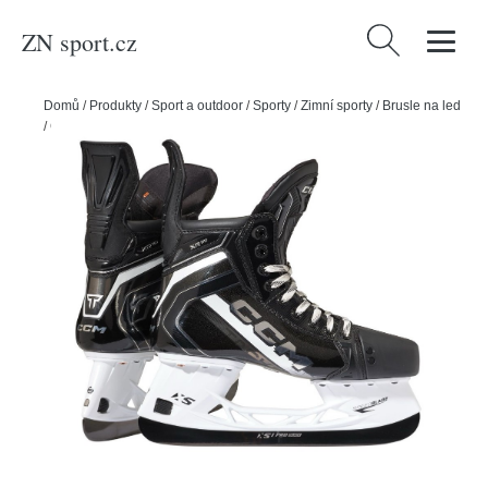
ZN sport.cz
Vyhledávání
Domů
/
Produkty
/
Sport a outdoor
/
Sporty
/
Zimní sporty
/
Brusle na led
/
CCM Brusle CCM Tacks XR90 SR, Senior, 7.0, 42, R