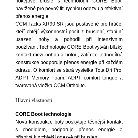
hokejové brusle s technologií CORE Boot,
navržené pro pevný fit, rychlou odezvu a efektivní
přenos energie.
CCM Tacks XR90 SR jsou postavené pro hráče,
kteří chtějí výkonnostní pocit z bruslení, stabilní
usazení nohy a pohodlí při intenzivním
používání. Technologie CORE Boot vytváří blízký
kontakt mezi nohou a botou, zatímco jednodílná
konstrukce podporuje přenos energie při každém
odrazu. O komfort se stará výstelka TotalDri Pro,
ADPT Memory Foam, ADPT comfort tongue a
tvarovaná vložka CCM Ortholite.
Hlavní vlastnosti
CORE Boot technologie
Nová konstrukce boty poskytuje těsnější kontakt
s chodidlem, podporuje přenos energie a
přispívá k rychlejší odezvě při bruslení.