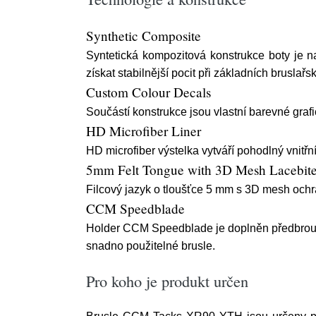
Synthetic Composite
Syntetická kompozitová konstrukce boty je 
získat stabilnější pocit při základních bruslař
Custom Colour Decals
Součástí konstrukce jsou vlastní barevné gra
HD Microfiber Liner
HD microfiber výstelka vytváří pohodlný vnitřn
5mm Felt Tongue with 3D Mesh Lacebit
Filcový jazyk o tloušťce 5 mm s 3D mesh ochran
CCM Speedblade
Holder CCM Speedblade je doplněn předbrouše
snadno použitelné brusle.
Pro koho je produkt určen