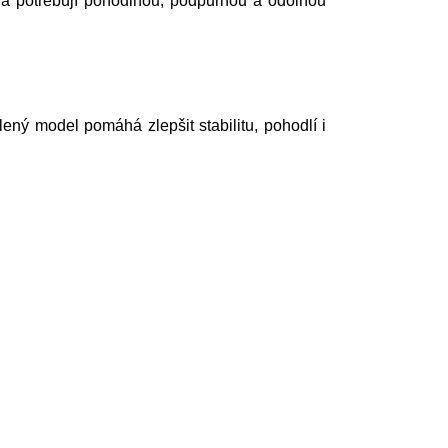
 a potřebují pohodlnou, podpůrnou a odolnou
lený model pomáhá zlepšit stabilitu, pohodlí i