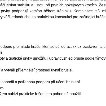
skat stabilitu a jistotu při prvních hokejových krocích. Zesí
í prvky podporují komfort během tréninku. Kombinace HD mic
tváří jednoduchou a praktickou konstrukci pro začínající hráče
dporu pro mladé hráče, kteří se učí odraz, skluz, zastavení a p
ls
oty a grafické prvky umožňují upravit vzhled brusle podle týmov
 vytváří příjemnější prostředí uvnitř brusle.
 pohodlí a potřebnou podporu při učení bruslení.
em
m nabízí praktické řešení pro pohodlné použití.