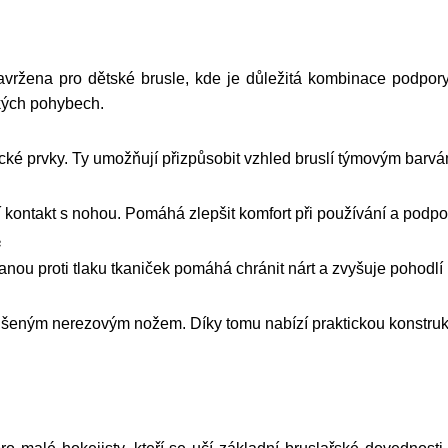
navržena pro dětské brusle, kde je důležitá kombinace podpor
ských pohybech.
fické prvky. Ty umožňují přizpůsobit vzhled bruslí týmovým bar
í kontakt s nohou. Pomáhá zlepšit komfort při používání a podpo
e
ou proti tlaku tkaniček pomáhá chránit nárt a zvyšuje pohodlí p
ným nerezovým nožem. Díky tomu nabízí praktickou konstrukci p