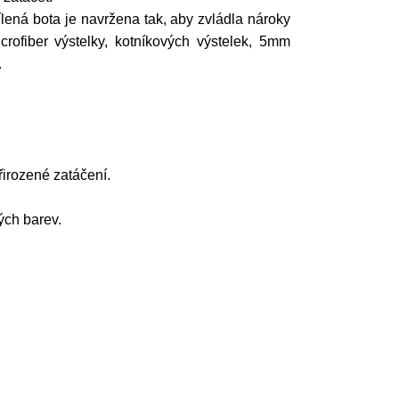
lená bota je navržena tak, aby zvládla nároky
rofiber výstelky, kotníkových výstelek, 5mm
.
řirozené zatáčení.
ých barev.