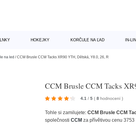
LNKY
HOKEJKY
KORČULE NA ĽAD
IN-L
le na led
/
CCM Brusle CCM Tacks XR90 YTH, Dětská, Y8.0, 26, R
CCM Brusle CCM Tacks XR90
4.1
/
5
(
8
hodnocení
)
Tohle si zamilujete:
CCM Brusle CCM Tack
společnosti
CCM
za přívětivou cenu 3753