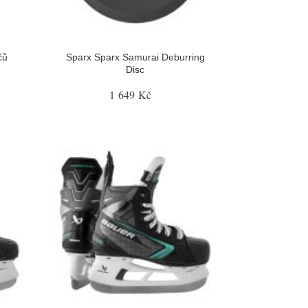
čů
Sparx Sparx Samurai Deburring
Disc
1 649 Kč