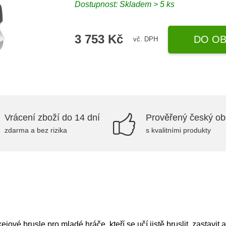
Dostupnost: Skladem > 5 ks
3 753 Kč
DO OB
vč. DPH
Vrácení zboží do 14 dní
Prověřený český o
zdarma a bez rizika
s kvalitními produkty
 brusle pro mladé hráče, kteří se učí jistě bruslit, zastavit a