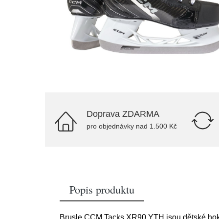
Doprava ZDARMA
pro objednávky nad 1.500 Kč
Popis produktu
Brusle CCM Tacks XR90 YTH jsou dětské hokejové