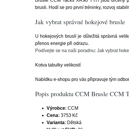
Brusle CCM Tacks XR90 YTH jsou určeny pro 
brusli. Hodí se pro první tréninky, rozvoj stabil
Jak vybrat správné hokejové brusle
U hokejových bruslí je důležitá správná velik
přenos energie při odrazu.
Podívejte se na naši poradnu: Jak vybrat hoke
Kotva tabulky velikostí
Nabídku e-shopu pro vás připravuje tým odbor
Popis produktu CCM Brusle CCM T
Výrobce:
CCM
Cena:
3753 Kč
Varianta:
Dětská