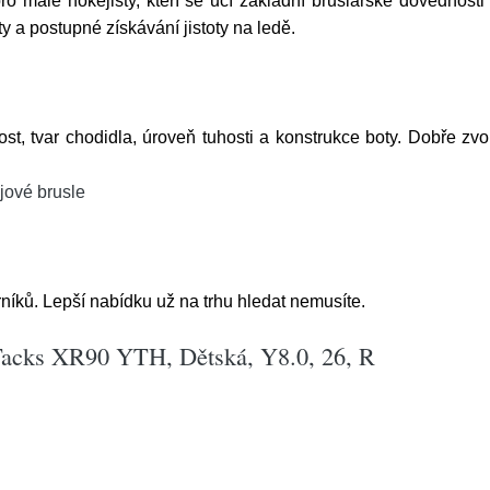
malé hokejisty, kteří se učí základní bruslařské dovednosti
ity a postupné získávání jistoty na ledě.
ost, tvar chodidla, úroveň tuhosti a konstrukce boty. Dobře zvo
jové brusle
níků. Lepší nabídku už na trhu hledat nemusíte.
acks XR90 YTH, Dětská, Y8.0, 26, R