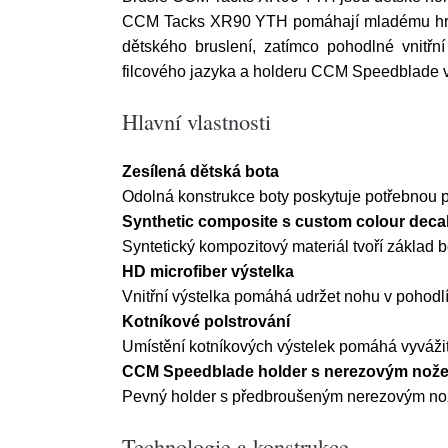
CCM Tacks XR90 YTH pomáhají mladému hráči zí
dětského bruslení, zatímco pohodlné vnitřn
filcového jazyka a holderu CCM Speedblade vy
Hlavní vlastnosti
Zesílená dětská bota
Odolná konstrukce boty poskytuje potřebnou po
Synthetic composite s custom colour deca
Syntetický kompozitový materiál tvoří základ b
HD microfiber výstelka
Vnitřní výstelka pomáhá udržet nohu v pohodlí a
Kotníkové polstrování
Umístění kotníkových výstelek pomáhá vyvážit
CCM Speedblade holder s nerezovým nož
Pevný holder s předbroušeným nerezovým nože
Technologie a konstrukce