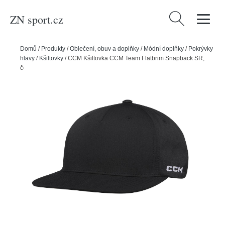
ZN sport.cz
Vyhledávání
Domů
/
Produkty
/
Oblečení, obuv a doplňky
/
Módní doplňky
/
Pokrývky
hlavy
/
Kšiltovky
/
CCM Kšiltovka CCM Team Flatbrim Snapback SR,
černá, Senior