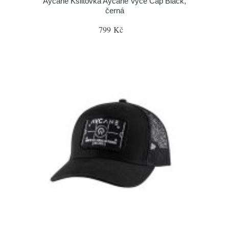
Aycane Kšiltovka Aycane Vyce Cap Black,
černá
799 Kč