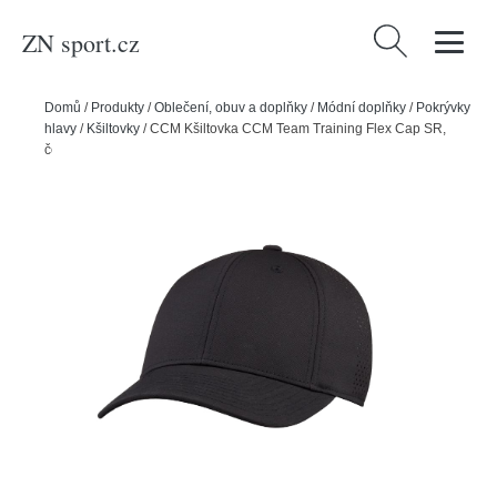
ZN sport.cz
Vyhledávání
Domů
/
Produkty
/
Oblečení, obuv a doplňky
/
Módní doplňky
/
Pokrývky
hlavy
/
Kšiltovky
/
CCM Kšiltovka CCM Team Training Flex Cap SR,
černá, Senior, L-XL