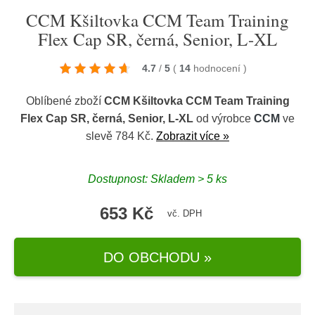
CCM Kšiltovka CCM Team Training
Flex Cap SR, černá, Senior, L-XL
4.7
/
5
(
14
hodnocení
)
Oblíbené zboží
CCM Kšiltovka CCM Team Training
Flex Cap SR, černá, Senior, L-XL
od výrobce
CCM
ve
slevě 784 Kč.
Zobrazit více »
Dostupnost: Skladem > 5 ks
653 Kč
vč. DPH
DO OBCHODU »