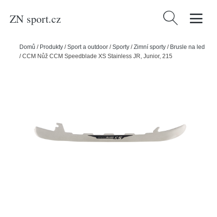
ZN sport.cz
Vyhledávání
Domů
/
Produkty
/
Sport a outdoor
/
Sporty
/
Zimní sporty
/
Brusle na led
/
CCM Nůž CCM Speedblade XS Stainless JR, Junior, 215