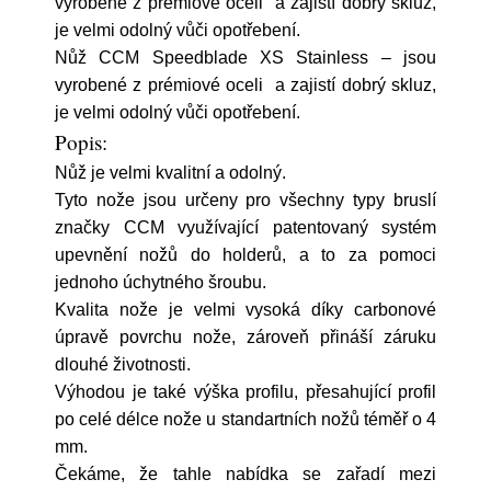
vyrobené z prémiové oceli a zajistí dobrý skluz,
je velmi odolný vůči opotřebení.
Nůž CCM Speedblade XS Stainless – jsou
vyrobené z prémiové oceli a zajistí dobrý skluz,
je velmi odolný vůči opotřebení.
Popis:
Nůž je velmi kvalitní a odolný.
Tyto nože jsou určeny pro všechny typy bruslí
značky
CCM využívající patentovaný systém
upevnění nožů do holderů, a to za pomoci
jednoho úchytného šroubu.
Kvalita nože je velmi vysoká díky carbonové
úpravě povrchu nože, zároveň přináší záruku
dlouhé životnosti.
Výhodou je také výška profilu, přesahující profil
po celé délce nože u standartních nožů téměř o 4
mm.
Čekáme, že tahle nabídka se zařadí mezi