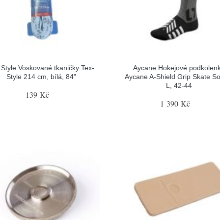
 Style Voskované tkaničky Tex-
Aycane Hokejové podkolen
Style 214 cm, bílá, 84"
Aycane A-Shield Grip Skate So
L, 42-44
139 Kč
1 390 Kč