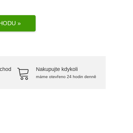
HODU »
bchod
Nakupujte kdykoli
máme otevřeno 24 hodin denně