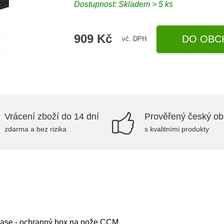
Dostupnost: Skladem > 5 ks
909 Kč
DO OBC
vč. DPH
Vrácení zboží do 14 dní
Prověřený český o
zdarma a bez rizika
s kvalitními produkty
ase - ochranný box na nože CCM.