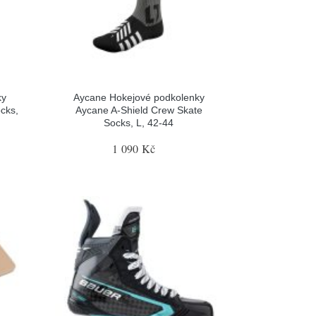
ky
Aycane Hokejové podkolenky
cks,
Aycane A-Shield Crew Skate
Socks, L, 42-44
1 090 Kč