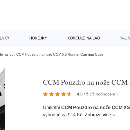
LNKY
HOKEJKY
KORČULE NA ĽAD
IN-L
le na led
/
CCM Pouzdro na nože CCM XS Runner Carrying Case
CCM Pouzdro na nože CCM X
4.6
/
5
(
5
hodnocení
)
Unikátní
CCM Pouzdro na nože CCM XS 
výhodně za 914 Kč.
Zobrazit více »