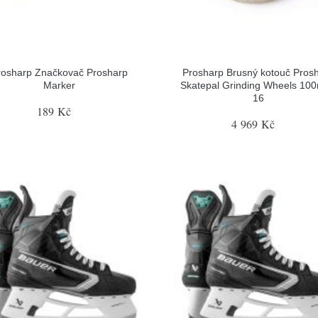
rosharp Značkovač Prosharp
Prosharp Brusný kotouč Pros
Marker
Skatepal Grinding Wheels 10
16
189 Kč
4 969 Kč