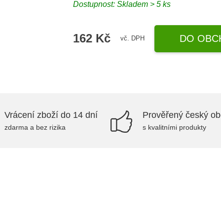
Dostupnost: Skladem > 5 ks
162 Kč
DO OBC
vč. DPH
Vrácení zboží do 14 dní
Prověřený český o
zdarma a bez rizika
s kvalitními produkty