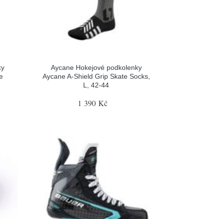
ky
Aycane Hokejové podkolenky
e
Aycane A-Shield Grip Skate Socks,
L, 42-44
1 390 Kč