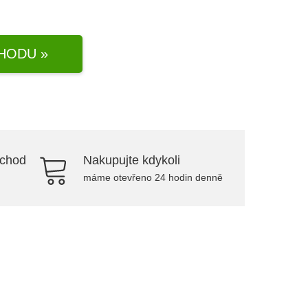
HODU »
bchod
Nakupujte kdykoli
máme otevřeno 24 hodin denně