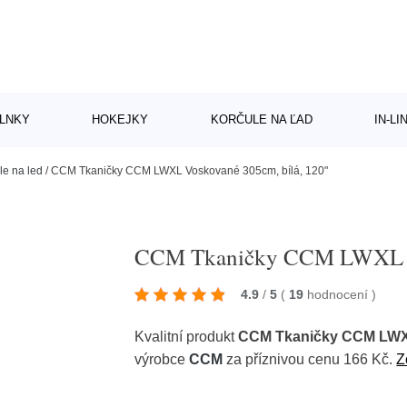
LNKY
HOKEJKY
KORČULE NA ĽAD
IN-L
le na led
/
CCM Tkaničky CCM LWXL Voskované 305cm, bílá, 120"
CCM Tkaničky CCM LWXL Vo
4.9
/
5
(
19
hodnocení
)
Kvalitní produkt
CCM Tkaničky CCM LWXL
výrobce
CCM
za příznivou cenu 166 Kč.
Z