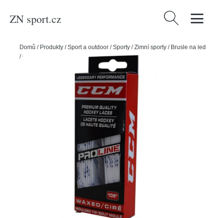
ZN sport.cz
Vyhledávání
Domů
/
Produkty
/
Sport a outdoor
/
Sporty
/
Zimní sporty
/
Brusle na led
/
CCM Tkaničky CCM Proline Voskované 305cm, černá, 120"