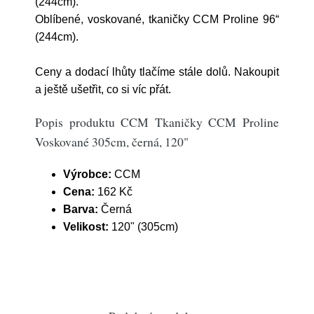
(244cm).
Oblíbené, voskované, tkaničky CCM Proline 96“
(244cm).
Ceny a dodací lhůty tlačíme stále dolů. Nakoupit
a ještě ušetřit, co si víc přát.
Popis produktu CCM Tkaničky CCM Proline
Voskované 305cm, černá, 120"
Výrobce:
CCM
Cena:
162 Kč
Barva:
Černá
Velikost:
120" (305cm)