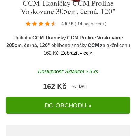
CCM Tkaničky CCM Proline
Voskované 305cm, černá, 120"
4.5
/
5
(
14
hodnocení
)
Unikátní
CCM Tkaničky CCM Proline Voskované
305cm, černá, 120"
oblíbené značky
CCM
za akční cenu
162 Kč.
Zobrazit více »
Dostupnost: Skladem > 5 ks
162 Kč
vč. DPH
DO OBCHODU »