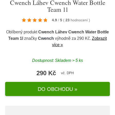
Cwench Láhev Cwench Water Bottle
Team 1l
4.9
/
5
(
23
hodnocení
)
Oblíbený produkt
Cwench Láhev Cwench Water Bottle
Team 1l
značky
Cwench
výhodně za 290 Kč.
Zobrazit
více »
Dostupnost: Skladem > 5 ks
290 Kč
vč. DPH
DO OBCHODU »