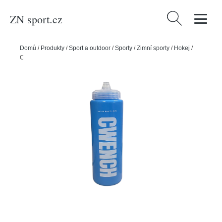
ZN sport.cz
Vyhledávání
Domů
/
Produkty
/
Sport a outdoor
/
Sporty
/
Zimní sporty
/
Hokej
/
Cwench Láhev Cwench Water Bottle Team 1l