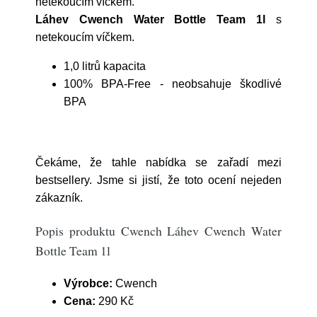
netekoucím víčkem.
Láhev Cwench Water Bottle Team 1l
s
netekoucím víčkem.
1,0 litrů kapacita
100% BPA-Free - neobsahuje škodlivé
BPA
Čekáme, že tahle nabídka se zařadí mezi
bestsellery. Jsme si jistí, že toto ocení nejeden
zákazník.
Popis produktu Cwench Láhev Cwench Water
Bottle Team 1l
Výrobce:
Cwench
Cena:
290 Kč