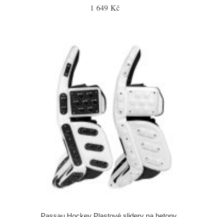
1 649 Kč
Passau Hockey Plastové slidery na betony