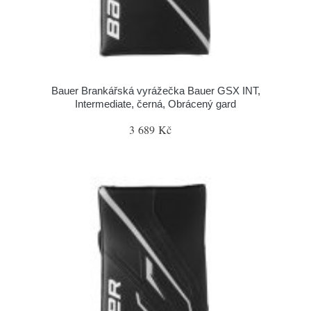
Bauer Brankářská vyrážečka Bauer GSX INT,
Intermediate, černá, Obrácený gard
3 689 Kč