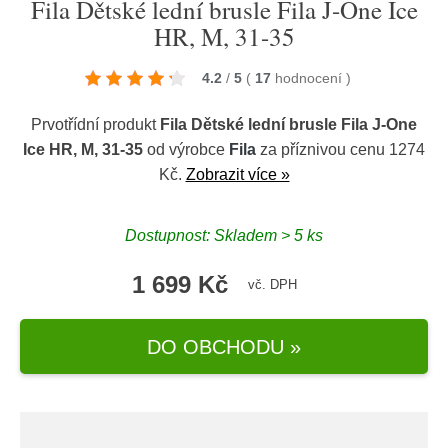
Fila Dětské lední brusle Fila J-One Ice
HR, M, 31-35
4.2
/
5
(
17
hodnocení
)
Prvotřídní produkt
Fila Dětské lední brusle Fila J-One
Ice HR, M, 31-35
od výrobce
Fila
za příznivou cenu 1274
Kč.
Zobrazit více »
Dostupnost: Skladem > 5 ks
1 699 Kč
vč. DPH
DO OBCHODU »