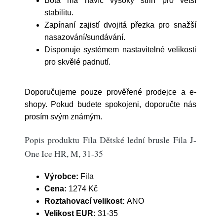
Bota má navíc vysoký střih pro větší
stabilitu.
Zapínaní zajistí dvojitá přezka pro snažší
nasazování/sundávání.
Disponuje systémem nastavitelné velikosti
pro skvělé padnutí.
Doporučujeme pouze prověřené prodejce a e-
shopy. Pokud budete spokojeni, doporučte nás
prosím svým známým.
Popis produktu Fila Dětské lední brusle Fila J-
One Ice HR, M, 31-35
Výrobce:
Fila
Cena:
1274 Kč
Roztahovací velikost:
ANO
Velikost EUR:
31-35