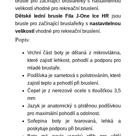
brusle pro začínající bruslaře/ky s nastavitelnou
velikostí vhodné pro rekreační bruslení.
Dětské lední brusle Fila J-One Ice HR
jsou
brusle pro začínající bruslaře/ky s
nastavitelnou
velikostí
vhodné pro rekreační bruslení.
Popis:
Vrchní část boty je dělaná z mikrovlákna,
které zajistí lehkost, pohodlí a podporu pro
mladé bruslaře.
Podšívka je sametová s polstrováním, které
zajistí teplo a pohodlí při bruslení.
Čepel je z nerezové ocele s tloušťkou 3,5
mm
Jazyk je anatomický s plstěnou podšívkou
pro maximální pohodlí a odolnost.
Sořepina boty je tvarovaná, lehká a
poskytuje podporu při bruslení.