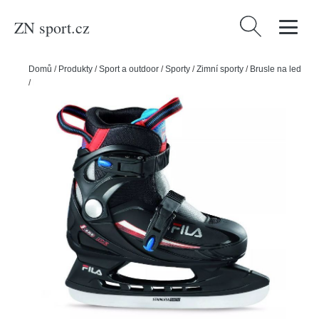
ZN sport.cz
Vyhledávání
Domů
/
Produkty
/
Sport a outdoor
/
Sporty
/
Zimní sporty
/
Brusle na led
/
Fila Dětské lední brusle Fila J-One Ice HR, M, 31-35