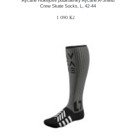
Aycane Hokejové podkolenky Aycane A-Shield
Crew Skate Socks, L, 42-44
1 090 Kč