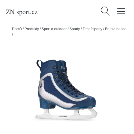
ZN sport.cz
Vyhledávání
Domů
/
Produkty
/
Sport a outdoor
/
Sporty
/
Zimní sporty
/
Brusle na led
/
Fila Lední brusle Fila Chrissy ADV, 4.5, 37.5