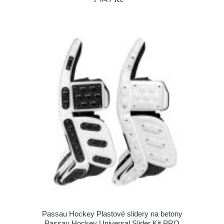
Passau Hockey Plastové slidery na betony
Passau Hockey Universal Slider Kit PRO