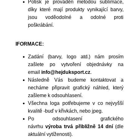
Potisk je prováděn metodou sublimace,
díky které mají produkty vynikající barvy,
jsou voděodolné a odolné proti
poškrábání.
IFORMACE:
Zadání (barvy, logo atd.) nám prosím
zašlete po vytvoření objednávky na
email
info@hejduksport.cz
.
Následně Vás budeme kontaktovat a
necháme připravit grafický náhled, který
zašleme k odsouhlasení.
Všechna loga potřebujeme v co nejvyšší
kvalitě -buď v křivkách, nebo jpeg.
Po odsouhlasení grafického
návrhu
výroba trvá přibližně 14 dní
(dle
aktuální vytíženosti).