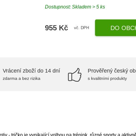
Dostupnost: Skladem > 5 ks
955 Kč
DO OBC
vč. DPH
Vrácení zboží do 14 dní
Prověřený český o
zdarma a bez rizika
s kvalitními produkty
tiv - tričko je vynikající volbou na trénink, různé sporty a aktiv