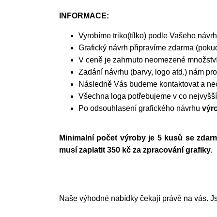
INFORMACE:
Vyrobíme triko(tílko) podle Vašeho návrh
Grafický návrh připravíme zdarma (pokud
V ceně je zahrnuto neomezené množství 
Zadání návrhu (barvy, logo atd.) nám pr
Následně Vás budeme kontaktovat a nech
Všechna loga potřebujeme v co nejvyšší 
Po odsouhlasení grafického návrhu
výro
Minimalní počet výroby je 5 kusů se zdar
musí zaplatit 350 kč za zpracování grafiky.
Naše výhodné nabídky čekají právě na vás. Jsm