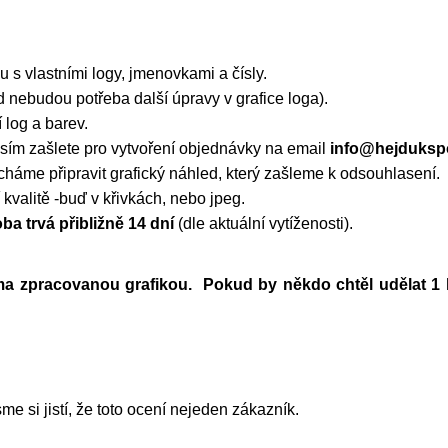
u s vlastními logy, jmenovkami a čísly.
 nebudou potřeba další úpravy v grafice loga).
log a barev.
osím zašlete pro vytvoření objednávky na email
info@hejdukspo
áme připravit grafický náhled, který zašleme k odsouhlasení.
kvalitě -buď v křivkách, nebo jpeg.
ba trvá přibližně 14 dní
(dle aktuální vytíženosti).
ma zpracovanou grafikou. Pokud by někdo chtěl udělat 1 
e si jistí, že toto ocení nejeden zákazník.