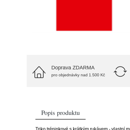
Doprava ZDARMA
pro objednávky nad 1.500 Kč
Popis produktu
Triko tréninkové s krátkým rukávem - vlastní mo