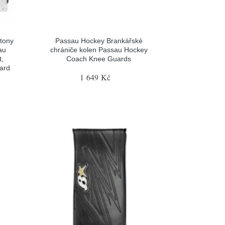
tony
Passau Hockey Brankářské
au
chrániče kolen Passau Hockey
t,
Coach Knee Guards
gard
1 649 Kč