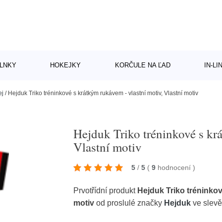
LNKY
HOKEJKY
KORČULE NA ĽAD
IN-L
ej
/
Hejduk Triko tréninkové s krátkým rukávem - vlastní motiv, Vlastní motiv
Hejduk Triko tréninkové s kr
Vlastní motiv
5
/
5
(
9
hodnocení
)
Prvotřídní produkt
Hejduk Triko tréninkov
motiv
od proslulé značky
Hejduk
ve slevě