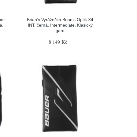
uer
Brian’s Vyrážečka Brian’s Optik X4
á,
INT, černá, Intermediate, Klasický
gard
8 149 Kč