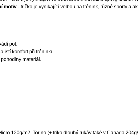
ní motiv
- tričko je vynikající volbou na trénink, různé sporty a 
.
ádí pot.
jistí komfort při tréninku.
a pohodlný materiál.
icro 130g/m2, Torino (+ triko dlouhý rukáv také v Canada 204g