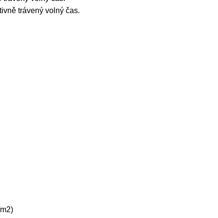
aktivně trávený volný čas.
/m2)