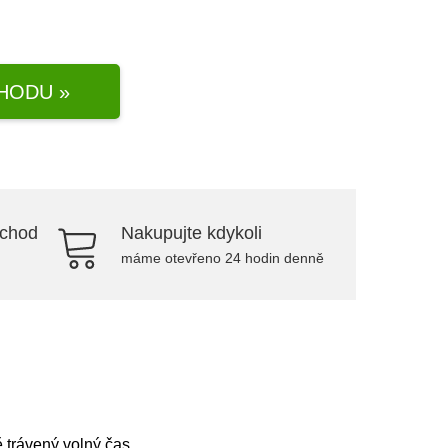
HODU »
bchod
Nakupujte kdykoli
máme otevřeno 24 hodin denně
ně trávený volný čas.