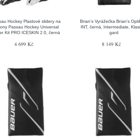
sau Hockey Plastové slidery na
Brian’s Vyrážečka Brian’s Opti
tony Passau Hockey Universal
INT, černá, Intermediate, Klas
der Kit PRO ICESKIN 2.0, černá
gard
4 699 Kč
8 149 Kč