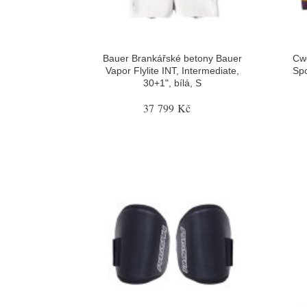
Bauer Brankářské betony Bauer
Cw
Vapor Flylite INT, Intermediate,
Spo
30+1", bílá, S
37 799 Kč