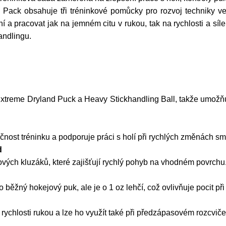
Pack obsahuje tři tréninkové pomůcky pro rozvoj techniky ve
a pracovat jak na jemném citu v rukou, tak na rychlosti a síle p
andlingu.
xtreme Dryland Puck a Heavy Stickhandling Ball, takže umožňuj
st tréninku a podporuje práci s holí při rychlých změnách sm
d
vých kluzáků, které zajišťují rychlý pohyb na vhodném povrchu
běžný hokejový puk, ale je o 1 oz lehčí, což ovlivňuje pocit při
, rychlosti rukou a lze ho využít také při předzápasovém rozcviče