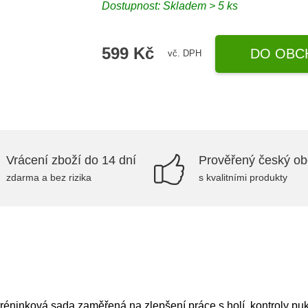
Dostupnost: Skladem > 5 ks
599 Kč
DO OBC
vč. DPH
Vrácení zboží do 14 dní
Prověřený český o
zdarma a bez rizika
s kvalitními produkty
réninková sada zaměřená na zlepšení práce s holí, kontroly puku