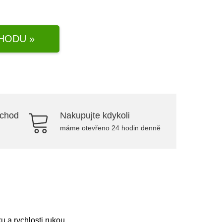
HODU »
bchod
Nakupujte kdykoli
máme otevřeno 24 hodin denně
 a rychlosti rukou.