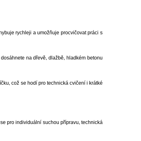
ybuje rychleji a umožňuje procvičovat práci s
ků dosáhnete na dřevě, dlažbě, hladkém betonu
čku, což se hodí pro technická cvičení i krátké
í se pro individuální suchou přípravu, technická