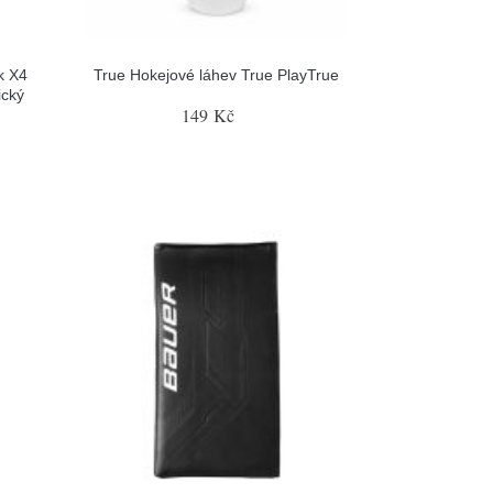
k X4
True Hokejové láhev True PlayTrue
ický
149 Kč