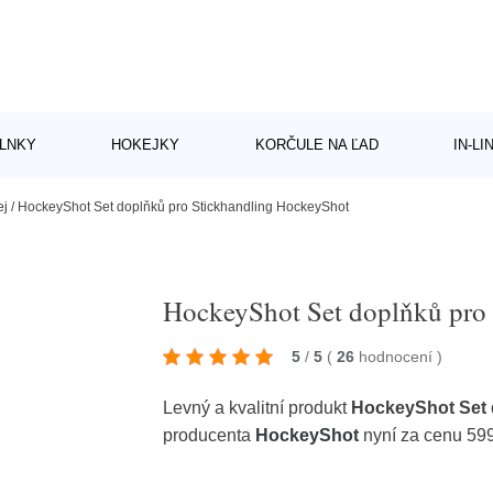
LNKY
HOKEJKY
KORČULE NA ĽAD
IN-L
ej
/
HockeyShot Set doplňků pro Stickhandling HockeyShot
HockeyShot Set doplňků pro
5
/
5
(
26
hodnocení
)
Levný a kvalitní produkt
HockeyShot Set 
producenta
HockeyShot
nyní za cenu 59