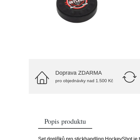
Doprava ZDARMA
pro objednávky nad 1.500 Kč
Popis produktu
Set doplňků pro stickhandling HockeyShot je t