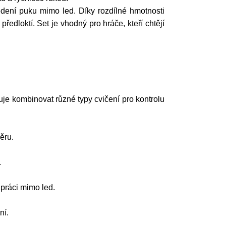
dení puku mimo led. Díky rozdílné hmotnosti
ředloktí. Set je vhodný pro hráče, kteří chtějí
e kombinovat různé typy cvičení pro kontrolu
ěru.
.
 práci mimo led.
ní.