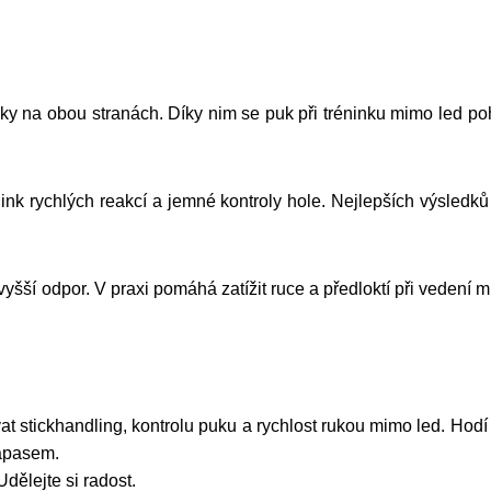
y na obou stranách. Díky nim se puk při tréninku mimo led poh
nink rychlých reakcí a jemné kontroly hole. Nejlepších výsled
yšší odpor. V praxi pomáhá zatížit ruce a předloktí při vedení mí
ovat stickhandling, kontrolu puku a rychlost rukou mimo led. Hod
zápasem.
ělejte si radost.