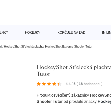
LNKY
HOKEJKY
KORČULE NA ĽAD
IN-L
ej
/
HockeyShot Střelecká plachta HockeyShot Extreme Shooter Tutor
HockeyShot Střelecká placht
Tutor
4.4
/
5
(
18
hodnocení
)
Produkt osvědčený zákazníky
HockeyShot
Shooter Tutor
od proslulé značky
Hocke