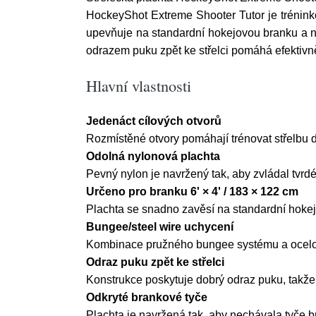
HockeyShot Extreme Shooter Tutor je tréninko
upevňuje na standardní hokejovou branku a nab
odrazem puku zpět ke střelci pomáhá efektivn
Hlavní vlastnosti
Jedenáct cílových otvorů
Rozmístěné otvory pomáhají trénovat střelbu 
Odolná nylonová plachta
Pevný nylon je navržený tak, aby zvládal tvrdé
Určeno pro branku 6' × 4' / 183 × 122 cm
Plachta se snadno zavěsí na standardní hokejo
Bungee/steel wire uchycení
Kombinace pružného bungee systému a ocelové
Odraz puku zpět ke střelci
Konstrukce poskytuje dobrý odraz puku, takže 
Odkryté brankové tyče
Plachta je navržená tak, aby nechávala tyče br