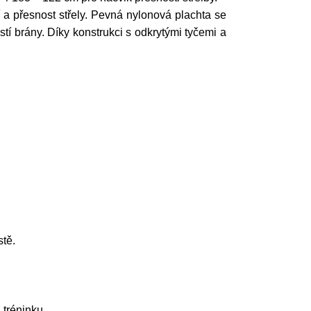
 a přesnost střely. Pevná nylonová plachta se
tí brány. Díky konstrukci s odkrytými tyčemi a
tě.
 tréninku.