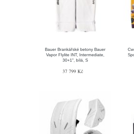
Bauer Brankářské betony Bauer
Cw
Vapor Flylite INT, Intermediate,
Spo
30+1", bílá, S
37 799 Kč