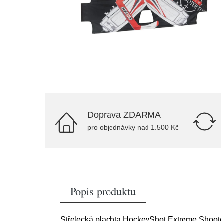
Doprava ZDARMA
pro objednávky nad 1.500 Kč
Popis produktu
Střelecká plachta HockeyShot Extreme Shooter 