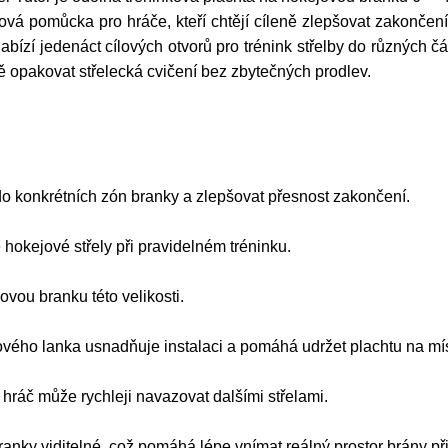
vá pomůcka pro hráče, kteří chtějí cíleně zlepšovat zakončení
ízí jedenáct cílových otvorů pro trénink střelby do různých čás
ě opakovat střelecká cvičení bez zbytečných prodlev.
do konkrétních zón branky a zlepšovat přesnost zakončení.
 hokejové střely při pravidelném tréninku.
vou branku této velikosti.
ho lanka usnadňuje instalaci a pomáhá udržet plachtu na mís
hráč může rychleji navazovat dalšími střelami.
anky viditelné, což pomáhá lépe vnímat reálný prostor brány při