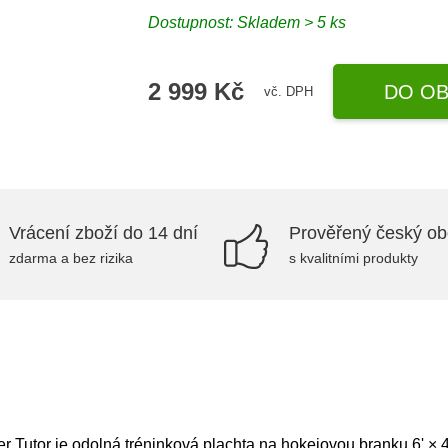
Dostupnost: Skladem > 5 ks
2 999 Kč
DO OB
vč. DPH
Vrácení zboží do 14 dní
Prověřený český o
zdarma a bez rizika
s kvalitními produkty
Tutor je odolná tréninková plachta na hokejovou branku 6' × 4' 