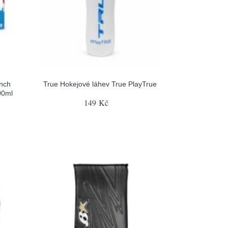
nch
True Hokejové láhev True PlayTrue
00ml
149 Kč