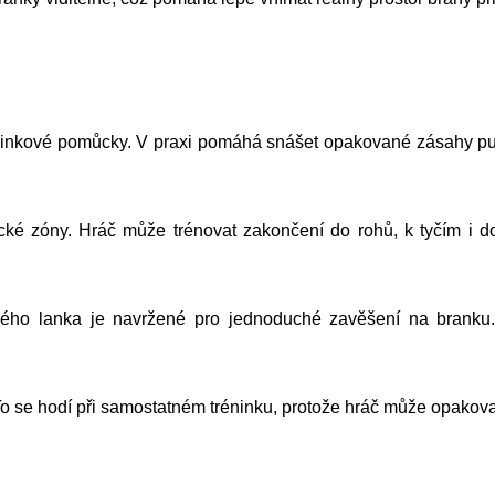
réninkové pomůcky. V praxi pomáhá snášet opakované zásahy pu
ecké zóny. Hráč může trénovat zakončení do rohů, k tyčím i do
o lanka je navržené pro jednoduché zavěšení na branku. D
 To se hodí při samostatném tréninku, protože hráč může opakova