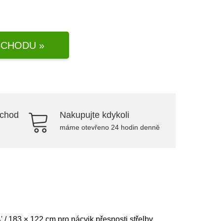
CHODU »
bchod
Nakupujte kdykoli
máme otevřeno 24 hodin denně
/ 183 × 122 cm pro nácvik přesnosti střelby.