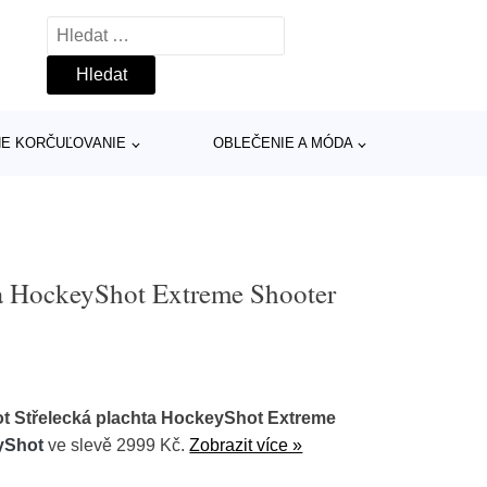
Vyhledávání
INE KORČUĽOVANIE
OBLEČENIE A MÓDA
a HockeyShot Extreme Shooter
 Střelecká plachta HockeyShot Extreme
yShot
ve slevě 2999 Kč.
Zobrazit více »