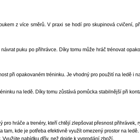
kem z více směrů. V praxi se hodí pro skupinová cvičení, při 
ávrat puku po přihrávce. Díky tomu může hráč trénovat opako
ost při opakovaném tréninku. Je vhodný pro použití na ledě i n
réninku na ledě. Díky tomu zůstává pomůcka stabilnější při kon
ro hráče a trenéry, kteří chtějí zlepšovat přesnost přihrávek, r
na tam, kde je potřeba efektivně využít omezený prostor na ledě.
Využijte nabídku dřív, než dojde k vyprodání zboží.