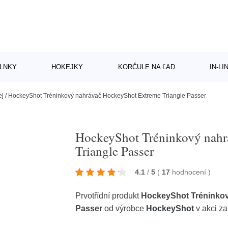
LNKY
HOKEJKY
KORČULE NA ĽAD
IN-L
ej
/
HockeyShot Tréninkový nahrávač HockeyShot Extreme Triangle Passer
HockeyShot Tréninkový nahr
Triangle Passer
4.1
/
5
(
17
hodnocení
)
Prvotřídní produkt
HockeyShot Tréninkov
Passer
od výrobce
HockeyShot
v akci z