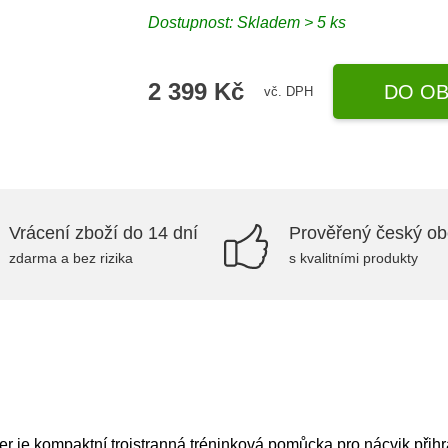
Dostupnost: Skladem > 5 ks
2 399 Kč
DO OB
vč. DPH
Vrácení zboží do 14 dní
Prověřený český o
zdarma a bez rizika
s kvalitními produkty
je kompaktní trojstranná tréninková pomůcka pro nácvik přihráv