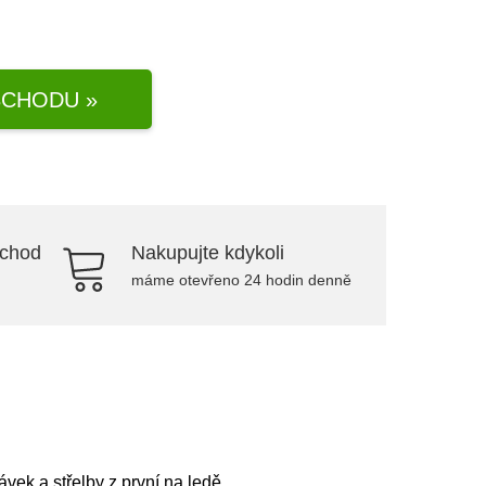
CHODU »
bchod
Nakupujte kdykoli
máme otevřeno 24 hodin denně
ek a střelby z první na ledě.