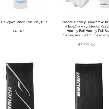
 Hokejové láhev True PlayTrue
Passau Hockey Brankářské be
+ lapačka + vyrážečka Pass
149 Kč
Hockey Ball Hockey Full Se
Senior, bílá, 34+2", Klasický 
47 999 Kč