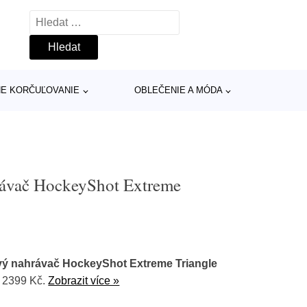
Vyhledávání
INE KORČUĽOVANIE
OBLEČENIE A MÓDA
ávač HockeyShot Extreme
ý nahrávač HockeyShot Extreme Triangle
a 2399 Kč.
Zobrazit více »