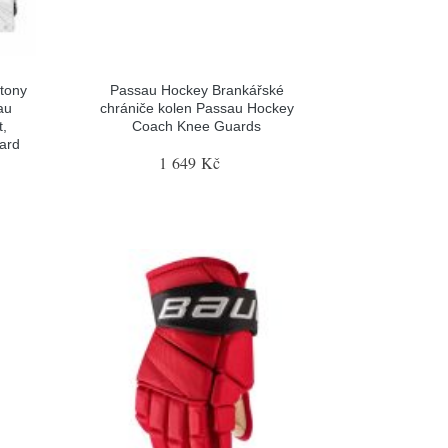
tony
Passau Hockey Brankářské
au
chrániče kolen Passau Hockey
t,
Coach Knee Guards
gard
1 649 Kč