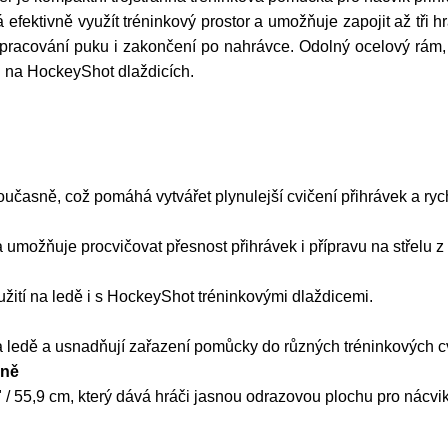
ektivně využít tréninkový prostor a umožňuje zapojit až tři 
 zpracování puku i zakončení po nahrávce. Odolný ocelový rám,
 i na HockeyShot dlaždicích.
učasně, což pomáhá vytvářet plynulejší cvičení přihrávek a rych
umožňuje procvičovat přesnost přihrávek i přípravu na střelu z 
žití na ledě i s HockeyShot tréninkovými dlaždicemi.
a ledě a usnadňují zařazení pomůcky do různých tréninkových c
aně
" / 55,9 cm, který dává hráči jasnou odrazovou plochu pro nácvi