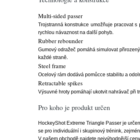
Multi-sided passer
Trojstranná konstrukce umožňuje pracovat s pu
rychlou návaznost na další pohyb.
Rubber rebounder
Gumový odražeč pomáhá simulovat přirozený n
každé straně.
Steel frame
Ocelový rám dodává pomůcce stabilitu a odoln
Retractable spikes
Výsuvné hroty pomáhají ukotvit nahrávač při t
Pro koho je produkt určen
HockeyShot Extreme Triangle Passer je určený p
se pro individuální i skupinový trénink, zejmé
V našem obchodě najdete nejvýhodnější ceny. 