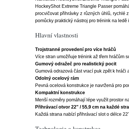
HockeyShot Extreme Triangle Passer pomáhá ef
procvičovat přihrávky z různých úhlů, rychlé
pomůcky praktický nástroj pro trénink na ledě
Hlavní vlastnosti
Trojstranné provedení pro více hráčů
Více stran umožňuje trénink až třem hráčům so
Gumový odražeč pro realistický pocit
Gumová odrazová část vrací puk zpět k hráči a 
Odolný ocelový rám
Pevná ocelová konstrukce je navržená pro pou
Kompaktní konstrukce
Menší rozměry pomáhají lépe využít prostor n
Přihrávací otvor 22" / 55,9 cm na každé str
Každá strana nabízí přihrávací slot o délce 22
Technologie a konstrukce