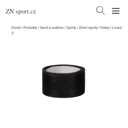
ZN sport.cz
Vyhledávání
Domů
/
Produkty
/
Sport a outdoor
/
Sporty
/
Zimní sporty
/
Hokej
/
Lizard
Skins Páska Lizard Skins Solid Color, černá