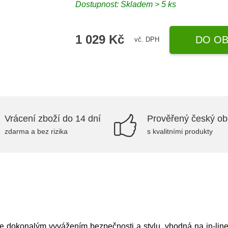
Dostupnost: Skladem > 5 ks
1 029 Kč
DO OB
vč. DPH
Vrácení zboží do 14 dní
Prověřený český o
zdarma a bez rizika
s kvalitními produkty
je dokonalým vyvážením bezpečnosti a stylu, vhodná na in-line 