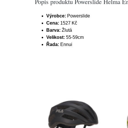
Popis produktu Powerslide Helma En
Výrobce:
Powerslide
Cena:
1527 Kč
Barva:
Žlutá
Velikost:
55-59cm
Řada:
Ennui