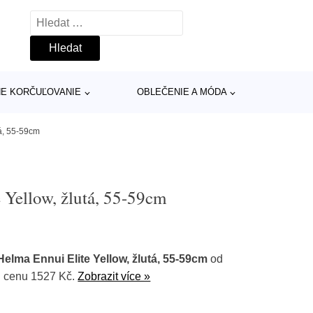
Vyhledávání
INE KORČUĽOVANIE
OBLEČENIE A MÓDA
tá, 55-59cm
 Yellow, žlutá, 55-59cm
elma Ennui Elite Yellow, žlutá, 55-59cm
od
u cenu 1527 Kč.
Zobrazit více »