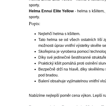
sporty.
Helma Ennui Elite Yellow
- helma s kšiltem,
sporty.
Popis:
Nejlehčí helma s kšiltem.
Tato helma se od všech ostatních liší z
možnosti úprav vnitřní výstelky skvěle s
Skořepina je vyrobena pomocí technolog
Díky své jedinečné šestihranné struktuře 
Praktický kšilt pomáhá proti oslnění sl
Bezpečně drží na hlavě, díky skvělému s
pod bradou.
Balení obsahuje vyjímatelnou vnitřní vlož
Nabízíme nejlepší poměr cena výkon. Lepší na