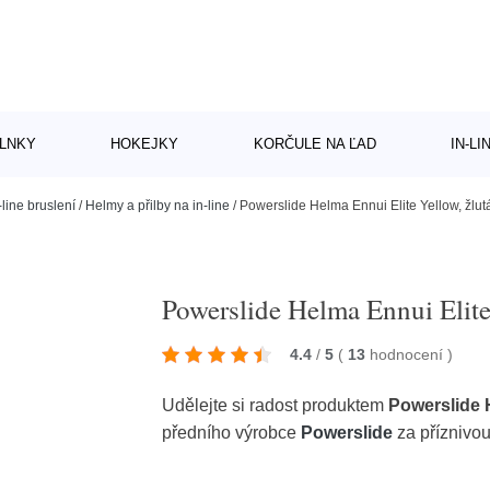
LNKY
HOKEJKY
KORČULE NA ĽAD
IN-L
-line bruslení
/
Helmy a přilby na in-line
/
Powerslide Helma Ennui Elite Yellow, žlu
Powerslide Helma Ennui Elite
4.4
/
5
(
13
hodnocení
)
Udělejte si radost produktem
Powerslide H
předního výrobce
Powerslide
za příznivo