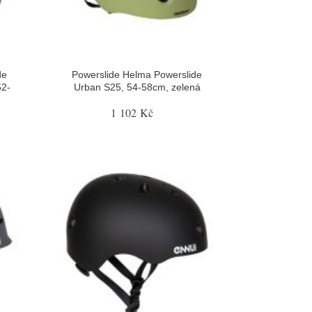
de
Powerslide Helma Powerslide
52-
Urban S25, 54-58cm, zelená
1 102 Kč