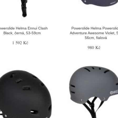
owerslide Helma Ennui Clash
Powerslide Helma Powersli
Black, černá, 53-59cm
Adventure Awesome Violet, 
56cm, fialová
1 592 Kč
980 Kč