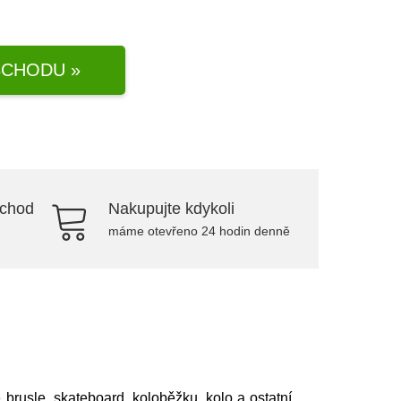
CHODU »
bchod
Nakupujte kdykoli
máme otevřeno 24 hodin denně
brusle, skateboard, koloběžku, kolo a ostatní