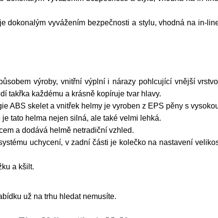
 je dokonalým vyvážením bezpečnosti a stylu, vhodná na in-line
působem výroby, vnitřní výplní i nárazy pohlcující vnější vrst
edí takřka každému a krásně kopíruje tvar hlavy.
ie ABS skelet a vnitřek helmy je vyroben z EPS pěny s vysokou
je tato helma nejen silná, ale také velmi lehká.
uncem a dodává helmě netradiční vzhled.
ystému uchycení, v zadní části je kolečko na nastavení velikos
ku a kšilt.
bídku už na trhu hledat nemusíte.