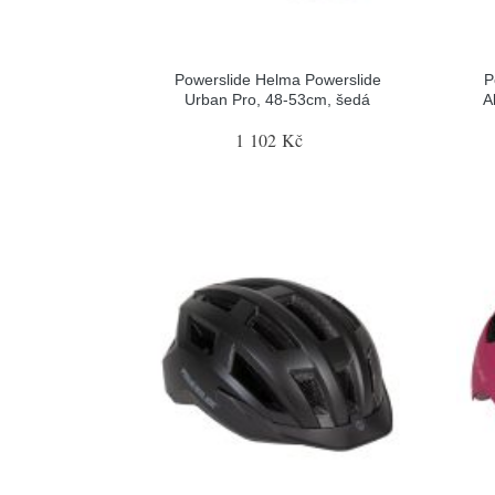
Powerslide Helma Powerslide
P
Urban Pro, 48-53cm, šedá
A
1 102 Kč