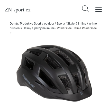
ZN sport.cz
Vyhledávání
Domů
/
Produkty
/
Sport a outdoor
/
Sporty
/
Skate & in-line
/
In-line
bruslení
/
Helmy a přilby na in-line
/
Powerslide Helma Powerslide
Fitness Classic, černá, 54-58cm