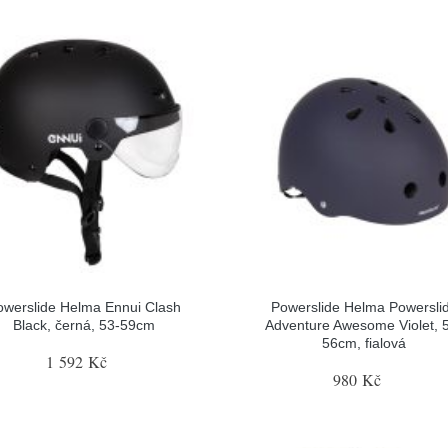
owerslide Helma Ennui Clash
Powerslide Helma Powersli
Black, černá, 53-59cm
Adventure Awesome Violet, 
56cm, fialová
1 592 Kč
980 Kč