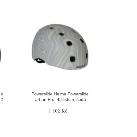
de
Powerslide Helma Powerslide
52-
Urban Pro, 48-53cm, šedá
1 102 Kč