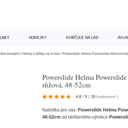
LNKY
HOKEJKY
KORČULE NA ĽAD
IN-L
-line bruslení
/
Helmy a přilby na in-line
/
Powerslide Helma Powerslide Allround Ad
Powerslide Helma Powerslide
růžová, 48-52cm
4.8
/
5
(
15
hodnocení
)
Nabídka pro vás:
Powerslide Helma Powe
48-52cm
od oblíbeného výrobce
Powersl