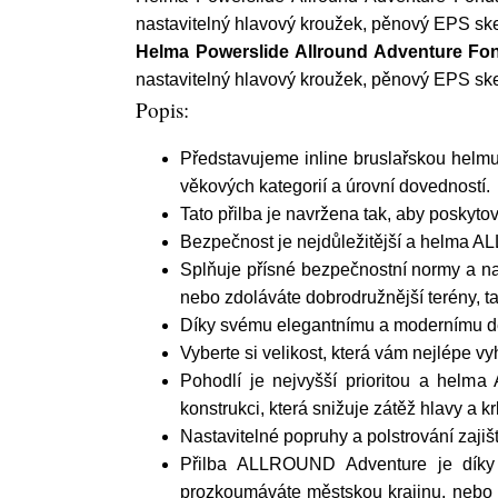
nastavitelný hlavový kroužek, pěnový EPS ske
Helma Powerslide Allround Adventure Fo
nastavitelný hlavový kroužek, pěnový EPS ske
Popis:
Představujeme inline bruslařskou helm
věkových kategorií a úrovní dovedností.
Tato přilba je navržena tak, aby poskyt
Bezpečnost je nejdůležitější a helma 
Splňuje přísné bezpečnostní normy a nab
nebo zdoláváte dobrodružnější terény, tat
Díky svému elegantnímu a modernímu desig
Vyberte si velikost, která vám nejlépe v
Pohodlí je nejvyšší prioritou a helm
konstrukci, která snižuje zátěž hlavy a kr
Nastavitelné popruhy a polstrování zajiš
Přilba ALLROUND Adventure je díky sv
prozkoumáváte městskou krajinu, nebo s