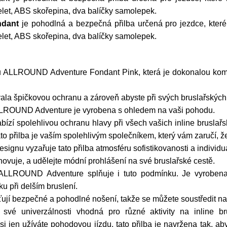
let, ABS skořepina, dva balíčky samolepek.
ndant
je pohodlná a bezpečná přilba určená pro jezdce, které 
let, ABS skořepina, dva balíčky samolepek.
u ALLROUND Adventure Fondant Pink, která je dokonalou kombi
ovala špičkovou ochranu a zároveň abyste při svých bruslařských
ALLROUND Adventure je vyrobena s ohledem na vaši pohodu.
ízí spolehlivou ochranu hlavy při všech vašich inline bruslařs
o přilba je vaším spolehlivým společníkem, který vám zaručí, že 
nu vyzařuje tato přilba atmosféru sofistikovanosti a individua
yhovuje, a udělejte módní prohlášení na své bruslařské cestě.
a ALLROUND Adventure splňuje i tuto podmínku. Je vyrobena
ku při delším bruslení.
ťují bezpečné a pohodlné nošení, takže se můžete soustředit na 
é univerzálnosti vhodná pro různé aktivity na inline brus
i jen užíváte pohodovou jízdu, tato přilba je navržena tak, a