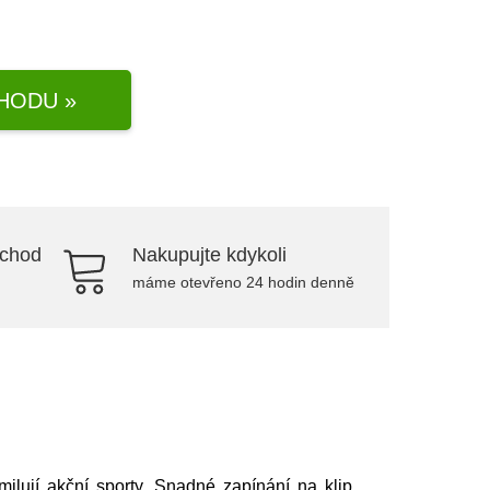
HODU »
bchod
Nakupujte kdykoli
máme otevřeno 24 hodin denně
lují akční sporty. Snadné zapínání na klip,