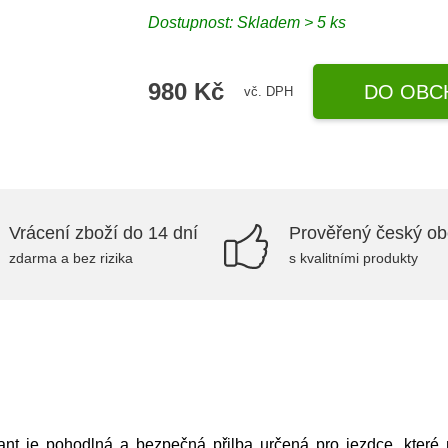
Dostupnost: Skladem > 5 ks
980 Kč
DO OBC
vč. DPH
Vrácení zboží do 14 dní
Prověřený český o
zdarma a bez rizika
s kvalitními produkty
t je pohodlná a bezpečná přilba určená pro jezdce, které mi