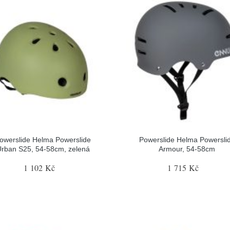
owerslide Helma Powerslide
Powerslide Helma Powersli
rban S25, 54-58cm, zelená
Armour, 54-58cm
1 102 Kč
1 715 Kč