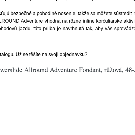
sťujú bezpečné a pohodlné nosenie, takže sa môžete sústrediť 
LROUND Adventure vhodná na rôzne inline korčuliarske aktivity
pohodovú jazdu, táto prilba je navrhnutá tak, aby vás sprevád
talogu. Už se těšíte na svoji objednávku?
werslide Allround Adventure Fondant, růžová, 48