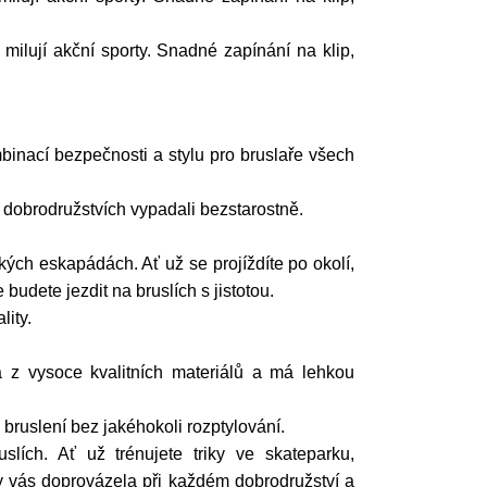
milují akční sporty. Snadné zapínání na klip,
nací bezpečnosti a stylu pro bruslaře všech
 dobrodružstvích vypadali bezstarostně.
kých eskapádách. Ať už se projíždíte po okolí,
budete jezdit na bruslích s jistotou.
lity.
 z vysoce kvalitních materiálů a má lehkou
bruslení bez jakéhokoli rozptylování.
lích. Ať už trénujete triky ve skateparku,
by vás doprovázela při každém dobrodružství a