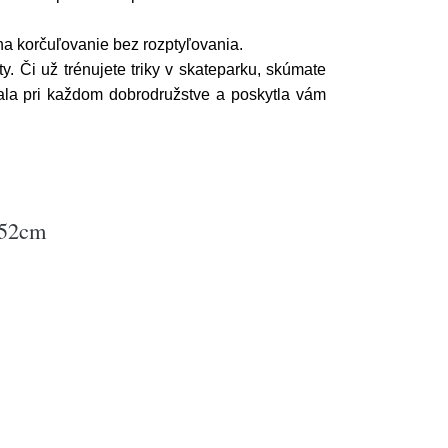
na korčuľovanie bez rozptyľovania.
. Či už trénujete triky v skateparku, skúmate
zala pri každom dobrodružstve a poskytla vám
-52cm