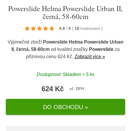
Powerslide Helma Powerslide Urban II,
černá, 58-60cm
4.9
/
5
(
18
hodnocení
)
Výjimečné zboží
Powerslide Helma Powerslide Urban
II, černá, 58-60cm
od kvalitní značky
Powerslide
za
příznivou cenu 624 Kč.
Zobrazit více »
Dostupnost: Skladem > 5 ks
624 Kč
vč. DPH
DO OBCHODU »