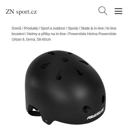
ZN sport.cz
Vyhledávání
Domů
/
Produkty
/
Sport a outdoor
/
Sporty
/
Skate & in-line
/
In-line
bruslení
/
Helmy a přilby na in-line
/
Powerslide Helma Powerslide
Urban II, černá, 58-60cm