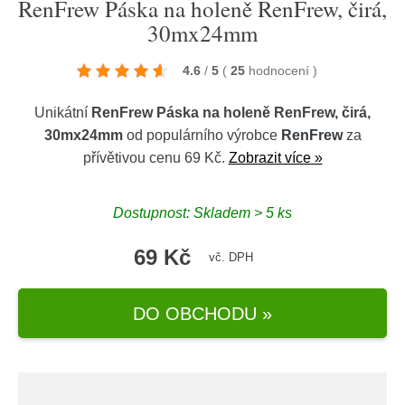
RenFrew Páska na holeně RenFrew, čirá,
30mx24mm
4.6
/
5
(
25
hodnocení
)
Unikátní
RenFrew Páska na holeně RenFrew, čirá,
30mx24mm
od populárního výrobce
RenFrew
za
přívětivou cenu 69 Kč.
Zobrazit více »
Dostupnost: Skladem > 5 ks
69 Kč
vč. DPH
DO OBCHODU »