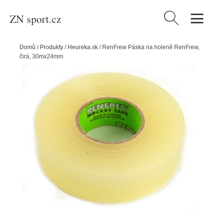
ZN sport.cz
Vyhledávání
Domů
/
Produkty
/
Heureka.sk
/
RenFrew Páska na holeně RenFrew,
čirá, 30mx24mm