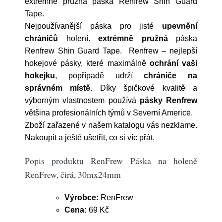
extrémně pružná páska Renfrew Shin Guard
Tape.
Nejpoužívanější páska pro jisté
upevnění
chráničů
holení.
extrémně pružná
páska
Renfrew Shin Guard Tape. Renfrew – nejlepší
hokejové pásky, které maximálně
ochrání vaši
hokejku
, popřípadě udrží
chrániče na
správném místě
. Díky špičkové kvalitě a
výborným vlastnostem používá
pásky Renfrew
většina profesionálních týmů v Severní Americe.
Zboží zařazené v našem katalogu vás nezklame.
Nakoupit a ještě ušetřit, co si víc přát.
Popis produktu RenFrew Páska na holeně
RenFrew, čirá, 30mx24mm
Výrobce:
RenFrew
Cena:
69 Kč