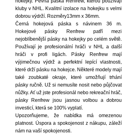
hokejky. Pevná páska Renfrew, kterou používají
kluby v NHL. Kvalitní izolace na hokejku s velmi
dobrou výdrží. Rozměry13mm x 36mm.
Černá hokejová páska s návinem 36 m.
Hokejové pásky Renfrew patří mezi
nejoblíbenější pásky na hokejky po celém světě.
Používají je profesionální hráči v NHL a další
hráči v profi ligách. Pásky Renfrew mají
výjimečnou výdrž a perfektní lepící vlastnosti,
které drží pásku na hokejce. Některé modely mají
také zoubkaté okraje, které umožňují trhání
pásky ručně. Už si nemusíte nosit nebo půjčovat
nůžky. Ať už jste profesionál nebo rekreační hráč,
pásky Renfrew jsou jasnou volbou a dobrou
investicí, která se 100% vyplatí.
Upozorňujeme, že nabídka má omezenou
platnost. Úspora a spokojenost z nákupu, záleží
nám na vaší spokojenosti.