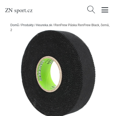
ZN sport.cz
Vyhledávání
Domů
/
Produkty
/
Heureka.sk
/
RenFrew Páska RenFrew Black, černá,
25mx24mm