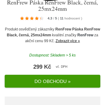
RenFrew Páska RenFrew Black, černá,
25mx24mm
4.3
/
5
(
11
hodnocení
)
Produkt osvědčený zákazníky
RenFrew Páska RenFrew
Black, černá, 25mx24mm
kvalitní značky
RenFrew
za
akční cenu 99 Kč.
Zobrazit více »
Dostupnost: Skladem > 5 ks
299 Kč
vč. DPH
DO OBCHODU »