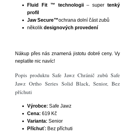
Fluid Fit ™ technologii
– super
tenký
profil
Jaw Secure™
ochrana dolní část zubů
několik
designových provedení
Nákup přes nás znamená jistotu dobré ceny. Vy
neplatíte nic navíc!
Popis produktu Safe Jawz Chránič zubů Safe
Jawz Ortho Series Solid Black, Senior, Bez
příchuti
Výrobce:
Safe Jawz
Cena:
619 Kč
Varianta:
Senior
Příchuť:
Bez příchuti