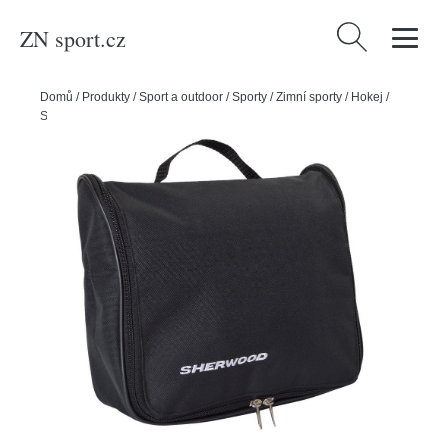
ZN sport.cz
Vyhledávání
Domů
/
Produkty
/
Sport a outdoor
/
Sporty
/
Zimní sporty
/
Hokej
/
Sherwood Taška Sherwood Shaving Bag