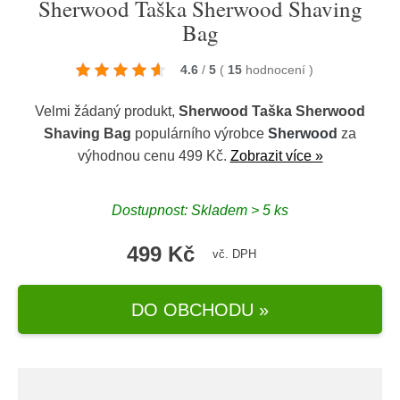
Sherwood Taška Sherwood Shaving
Bag
4.6
/
5
(
15
hodnocení
)
Velmi žádaný produkt,
Sherwood Taška Sherwood
Shaving Bag
populárního výrobce
Sherwood
za
výhodnou cenu 499 Kč.
Zobrazit více »
Dostupnost: Skladem > 5 ks
499 Kč
vč. DPH
DO OBCHODU »