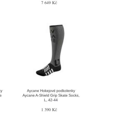
7 649 Kč
ky
Aycane Hokejové podkolenky
e
Aycane A-Shield Grip Skate Socks,
L, 42-44
1 390 Kč