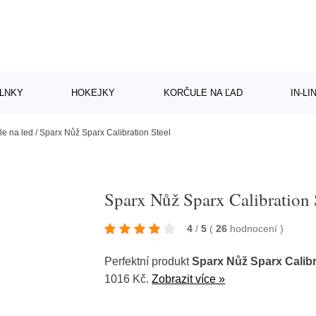
LNKY
HOKEJKY
KORČULE NA ĽAD
IN-L
le na led
/
Sparx Nůž Sparx Calibration Steel
Sparx Nůž Sparx Calibration 
4
/
5
(
26
hodnocení
)
Perfektní produkt
Sparx Nůž Sparx Calibr
1016 Kč.
Zobrazit více »