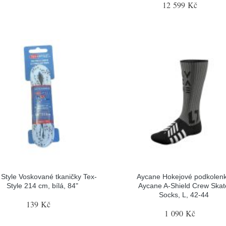
12 599 Kč
 Style Voskované tkaničky Tex-
Aycane Hokejové podkolen
Style 214 cm, bílá, 84"
Aycane A-Shield Crew Skat
Socks, L, 42-44
139 Kč
1 090 Kč