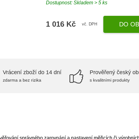
Dostupnost: Skladem > 5 ks
1 016 Kč
DO OB
vč. DPH
Vrácení zboží do 14 dní
Prověřený český o
zdarma a bez rizika
s kvalitními produkty
ověřování správného zarovnání a nastavení měřicích či výrobních