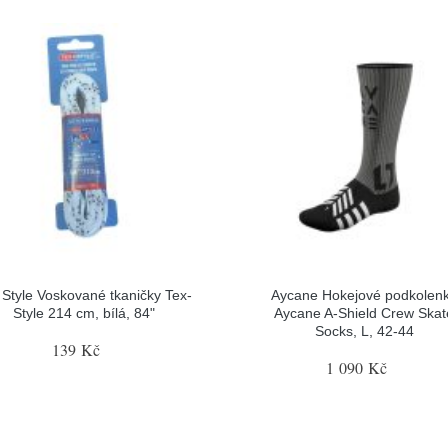
 Style Voskované tkaničky Tex-
Aycane Hokejové podkolen
Style 214 cm, bílá, 84"
Aycane A-Shield Crew Skat
Socks, L, 42-44
139 Kč
1 090 Kč