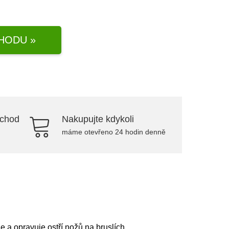
HODU »
bchod
Nakupujte kdykoli
máme otevřeno 24 hodin denně
 a opravuje ostří nožů na bruslích.