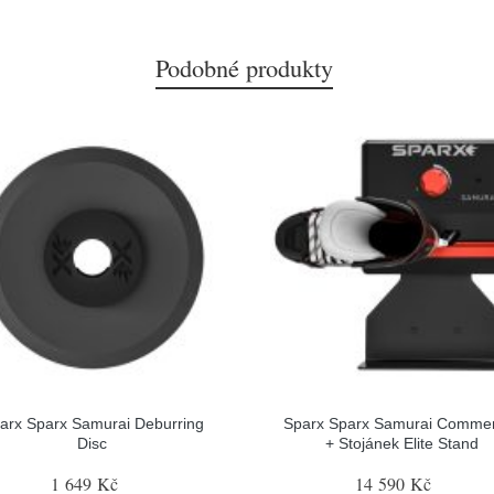
Podobné produkty
arx Sparx Samurai Deburring
Sparx Sparx Samurai Commer
Disc
+ Stojánek Elite Stand
1 649 Kč
14 590 Kč