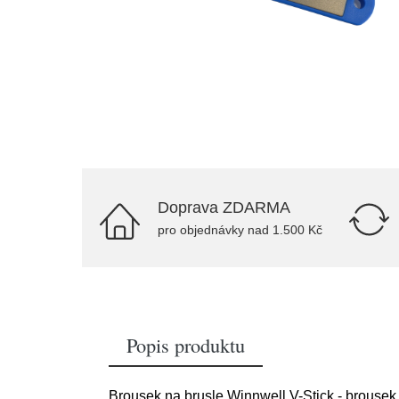
Doprava ZDARMA
pro objednávky nad 1.500 Kč
Popis produktu
Brousek na brusle Winnwell V-Stick - brousek 