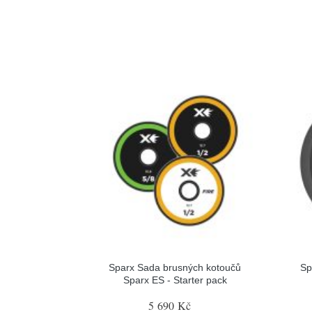
Sparx Sada brusných kotoučů
Sp
Sparx ES - Starter pack
5 690 Kč