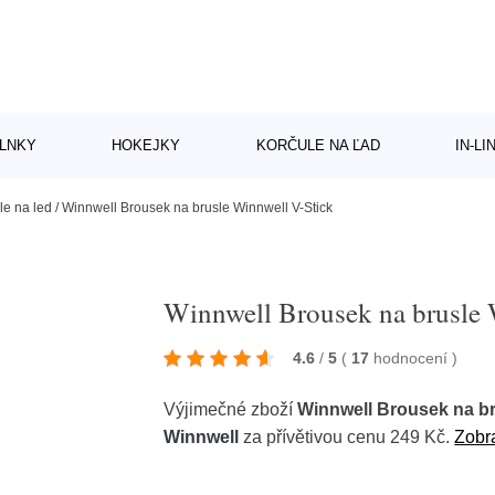
LNKY
HOKEJKY
KORČULE NA ĽAD
IN-L
le na led
/
Winnwell Brousek na brusle Winnwell V-Stick
Winnwell Brousek na brusle 
4.6
/
5
(
17
hodnocení
)
Výjimečné zboží
Winnwell Brousek na br
Winnwell
za přívětivou cenu 249 Kč.
Zobra