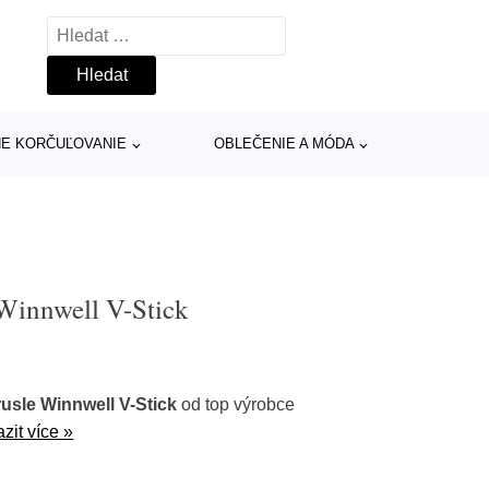
Vyhledávání
INE KORČUĽOVANIE
OBLEČENIE A MÓDA
Winnwell V-Stick
usle Winnwell V-Stick
od top výrobce
zit více »