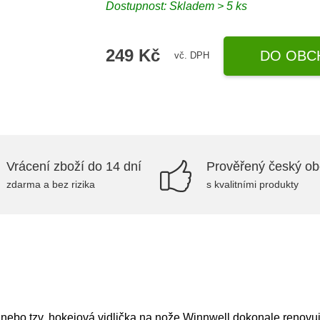
Dostupnost: Skladem > 5 ks
249 Kč
DO OBC
vč. DPH
Vrácení zboží do 14 dní
Prověřený český o
zdarma a bez rizika
s kvalitními produkty
nebo tzv. hokejová vidlička na nože Winnwell dokonale renovuje