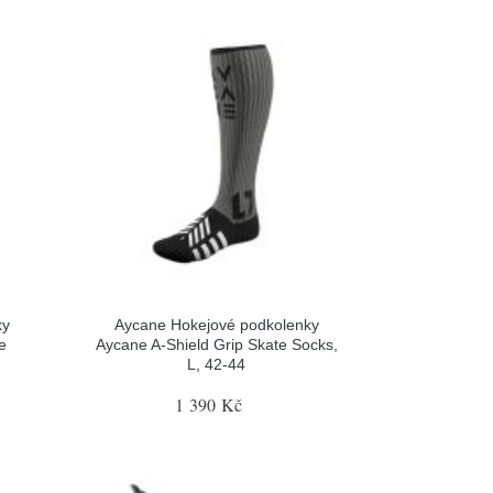
ky
Aycane Hokejové podkolenky
e
Aycane A-Shield Grip Skate Socks,
L, 42-44
1 390 Kč