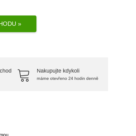
HODU »
bchod
Nakupujte kdykoli
máme otevřeno 24 hodin denně
umou.