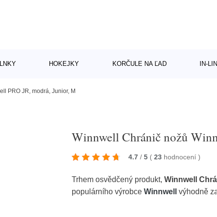
LNKY
HOKEJKY
KORČULE NA ĽAD
IN-L
ll PRO JR, modrá, Junior, M
Winnwell Chránič nožů Winn
4.7
/
5
(
23
hodnocení
)
Trhem osvědčený produkt,
Winnwell Chrá
populárního výrobce
Winnwell
výhodně za