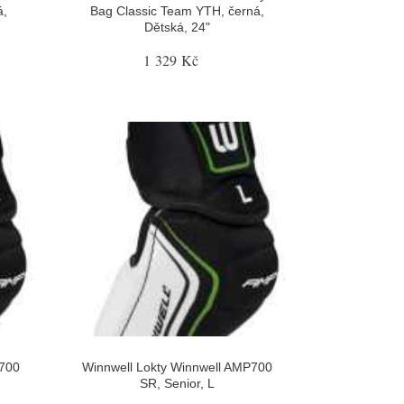
á,
Bag Classic Team YTH, černá,
Dětská, 24"
1 329 Kč
P700
Winnwell Lokty Winnwell AMP700
SR, Senior, L