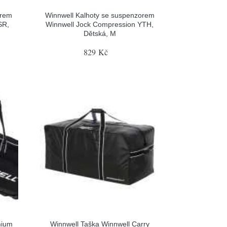
orem
Winnwell Kalhoty se suspenzorem
SR,
Winnwell Jock Compression YTH,
Dětská, M
829 Kč
mium
Winnwell Taška Winnwell Carry