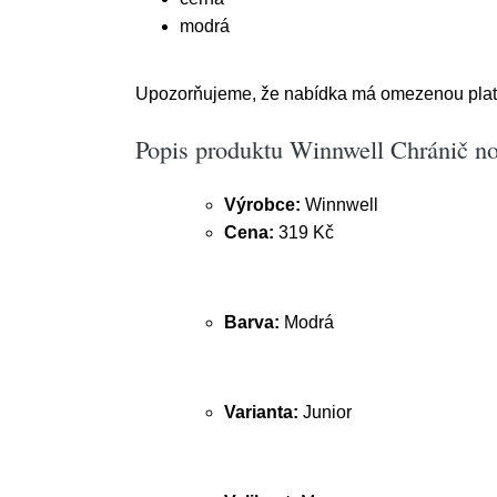
modrá
Upozorňujeme, že nabídka má omezenou platno
Popis produktu Winnwell Chránič n
Výrobce:
Winnwell
Cena:
319 Kč
Barva:
Modrá
Varianta:
Junior