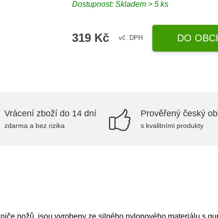
Dostupnost: Skladem > 5 ks
319 Kč
DO OBC
vč. DPH
Vrácení zboží do 14 dní
Prověřený český o
zdarma a bez rizika
s kvalitními produkty
niče nožů, jsou vyrobeny ze silného nylonového materiálu s g