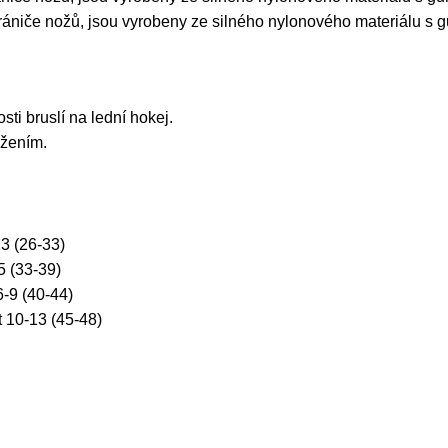
rániče nožů,
jsou vyrobeny ze silného nylonového materiálu s 
ti bruslí na lední hokej.
žením.
13 (26-33)
-5 (33-39)
 6-9 (40-44)
t 10-13 (45-48)