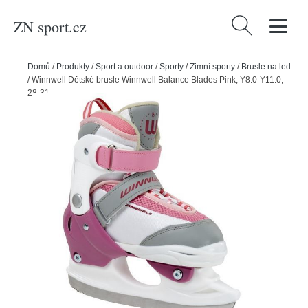
ZN sport.cz
Vyhledávání
Domů
/
Produkty
/
Sport a outdoor
/
Sporty
/
Zimní sporty
/
Brusle na led
/
Winnwell Dětské brusle Winnwell Balance Blades Pink, Y8.0-Y11.0,
28-31