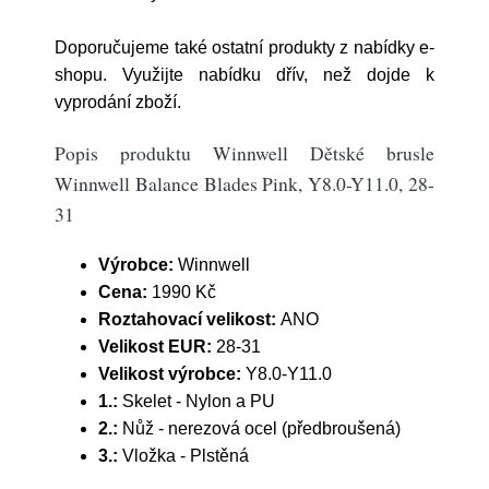
Doporučujeme také ostatní produkty z nabídky e-
shopu. Využijte nabídku dřív, než dojde k
vyprodání zboží.
Popis produktu Winnwell Dětské brusle
Winnwell Balance Blades Pink, Y8.0-Y11.0, 28-
31
Výrobce:
Winnwell
Cena:
1990 Kč
Roztahovací velikost:
ANO
Velikost EUR:
28-31
Velikost výrobce:
Y8.0-Y11.0
1.:
Skelet - Nylon a PU
2.:
Nůž - nerezová ocel (předbroušená)
3.:
Vložka - Plstěná