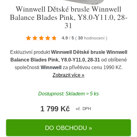
Winnwell Dětské brusle Winnwell
Balance Blades Pink, Y8.0-Y11.0, 28-
31
4.9
/
5
(
30
hodnocení
)
Exkluzivní produkt
Winnwell Dětské brusle Winnwell
Balance Blades Pink, Y8.0-Y11.0, 28-31
od oblíbené
společnosti
Winnwell
za přívětivou cenu 1990 Kč.
Zobrazit více »
Dostupnost: Skladem > 5 ks
1 799 Kč
vč. DPH
DO OBCHODU »