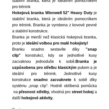
stabilní branka, která je ideálním pomocníkem
pro trénink
Hokejová branka Winnwell 52" Heavy Duty
je
stabilní branka, která je ideálním pomocníkem
pro trénink. Branka je vyrobena z kovové pevné
a stabilní konstrukce.
Branka je menší než klasická hokejová branka,
proto je
ideální volbou pro malé hokejisty!
Branku snadno sestavíte díky
"snap
clip"
konstrukci, kdy se jednotlivé kusy
zacvaknou jednoduše k sobě.
Branka je
uzpůsobena pro střelbu klasickým
pukem a je
ideální pro trénink. Jednotlivé kusy
konstrukce
snadno zacvaknete
k sobě díky
systému „snap clip“. Hodně oblíbená pomůcka
na
přesnost střelby,
vhodná pro
street hokej
a
další
hokejové aktivity.