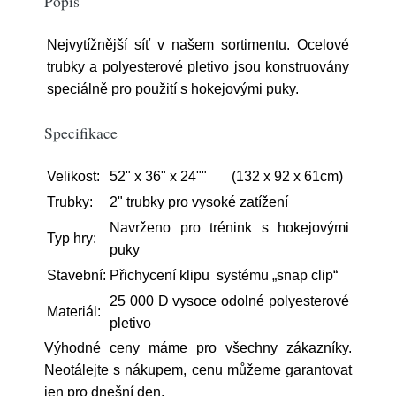
Popis
Nejvytížnější síť v našem sortimentu. Ocelové
trubky a polyesterové pletivo jsou konstruovány
speciálně pro použití s hokejovými puky.
Specifikace
Velikost:
52" x 36" x 24"" (132 x 92 x 61cm)
Trubky:
2" trubky pro vysoké zatížení
Navrženo pro trénink s hokejovými
Typ hry:
puky
Stavební:
Přichycení klipu systému „snap clip“
25 000 D vysoce odolné polyesterové
Materiál:
pletivo
Výhodné ceny máme pro všechny zákazníky.
Neotálejte s nákupem, cenu můžeme garantovat
jen pro dnešní den.