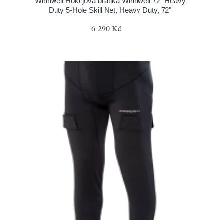
Winnwell Hokejová branka Winnwell 72" Heavy
Duty 5-Hole Skill Net, Heavy Duty, 72"
6 290 Kč