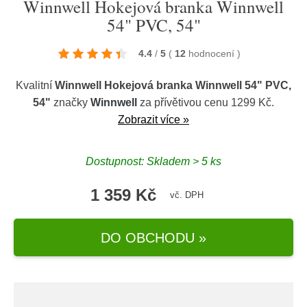
Winnwell Hokejová branka Winnwell
54" PVC, 54"
4.4
/
5
(
12
hodnocení
)
Kvalitní
Winnwell Hokejová branka Winnwell 54" PVC,
54"
značky
Winnwell
za přívětivou cenu 1299 Kč.
Zobrazit více »
Dostupnost: Skladem > 5 ks
1 359 Kč
vč. DPH
DO OBCHODU »