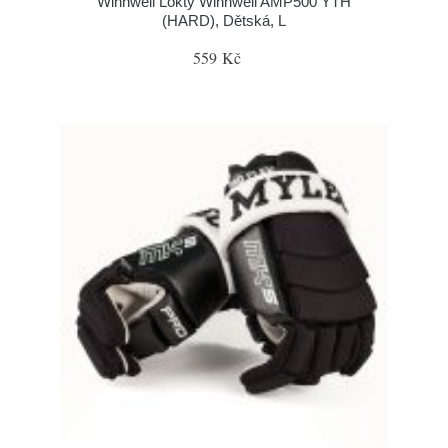
Winnwell Lokty Winnwell AMP500 YTH
(HARD), Dětská, L
559 Kč