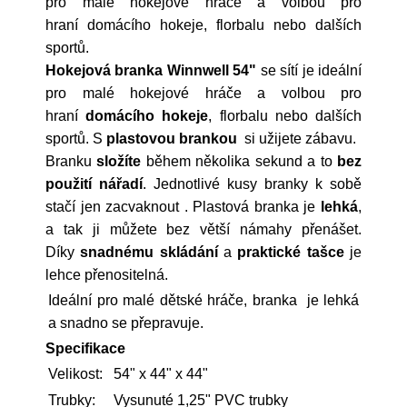
pro malé hokejové hráče a volbou pro
hraní domácího hokeje, florbalu nebo dalších
sportů.
Hokejová branka Winnwell 54"
se sítí je ideální
pro malé hokejové hráče a volbou pro
hraní
domácího hokeje
, florbalu nebo dalších
sportů. S
plastovou brankou
si užijete zábavu.
Branku
složíte
během několika sekund a to
bez
použití nářadí
. Jednotlivé kusy branky k sobě
stačí jen zacvaknout . Plastová branka je
lehká
,
a tak ji můžete bez větší námahy přenášet.
Díky
snadnému skládání
a
praktické tašce
je
lehce přenositelná.
Ideální pro malé dětské hráče, branka je lehká
a snadno se přepravuje.
Specifikace
Velikost:
54" x 44" x 44"
Trubky:
Vysunuté 1,25" PVC trubky