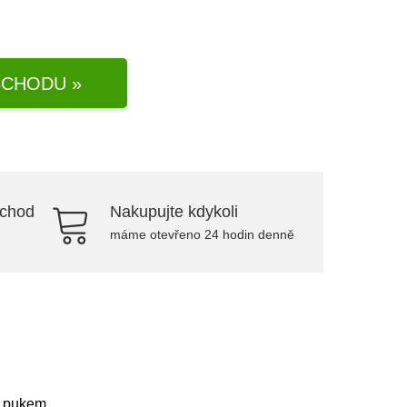
CHODU »
bchod
Nakupujte kdykoli
máme otevřeno 24 hodin denně
m pukem.