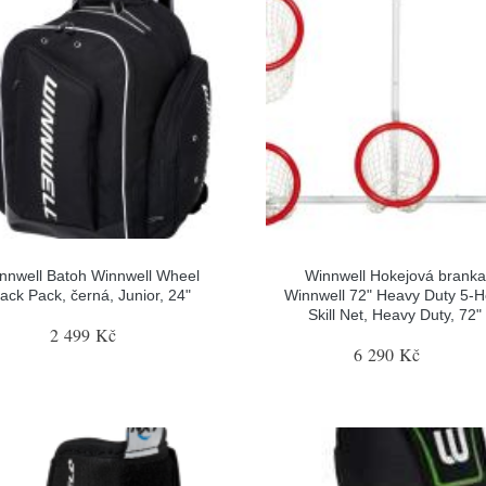
nnwell Batoh Winnwell Wheel
Winnwell Hokejová branka
ack Pack, černá, Junior, 24"
Winnwell 72" Heavy Duty 5-H
Skill Net, Heavy Duty, 72"
2 499 Kč
6 290 Kč