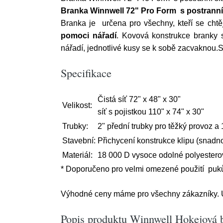
Branka Winnwell 72" Pro Form s postranní 
Branka je určena pro všechny, kteří se chtěj
pomoci nářadí
. Kovová konstrukce branky 
nářadí, jednotlivé kusy se k sobě zacvaknou.S
Specifikace
Čistá síť 72" x 48" x 30"
Velikost:
síť s pojistkou 110" x 74" x 30"
Trubky:
2" přední trubky pro těžký provoz a 
Stavební:
Přichycení konstrukce klipu (snadno
Materiál:
18 000 D vysoce odolné polyesterov
* Doporučeno pro velmi omezené použití puků
Výhodné ceny máme pro všechny zákazníky. Ús
Popis produktu Winnwell Hokejová b