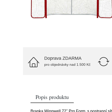
Doprava ZDARMA
pro objednávky nad 1.500 Kč
Popis produktu
Branka Winnwell 72" Pro Form s postranní sít