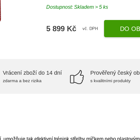
Dostupnost: Skladem > 5 ks
5 899 Kč
DO OB
vč. DPH
Vrácení zboží do 14 dní
Prověřený český o
zdarma a bez rizika
s kvalitními produkty
í umožňuje tak efektivní trénink střelby míčkem nebo plastový