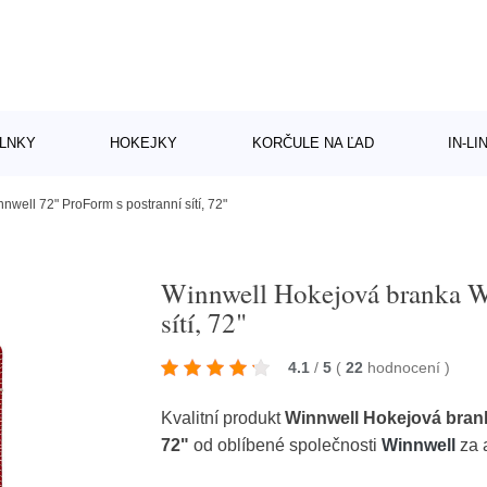
LNKY
HOKEJKY
KORČULE NA ĽAD
IN-L
well 72" ProForm s postranní sítí, 72"
Winnwell Hokejová branka W
sítí, 72"
4.1
/
5
(
22
hodnocení
)
Kvalitní produkt
Winnwell Hokejová brank
72"
od oblíbené společnosti
Winnwell
za 