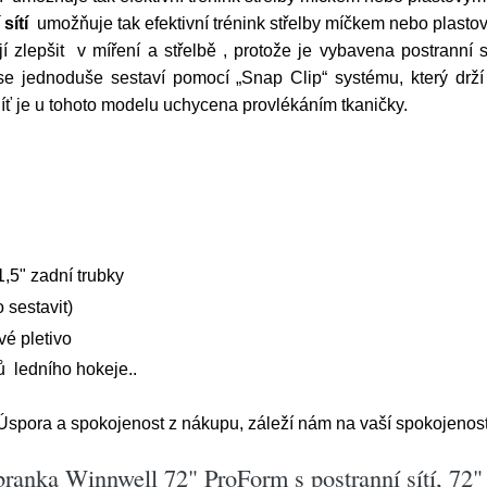
sítí
umožňuje tak efektivní trénink střelby míčkem nebo plast
í zlepšit v míření a střelbě , protože je vybavena postranní 
se jednoduše sestaví pomocí „Snap Clip“ systému, který drž
íť je u tohoto modelu uchycena provlékáním tkaničky.
1,5" zadní trubky
 sestavit)
é pletivo
 ledního hokeje..
pora a spokojenost z nákupu, záleží nám na vaší spokojenost
ranka Winnwell 72" ProForm s postranní sítí, 72"