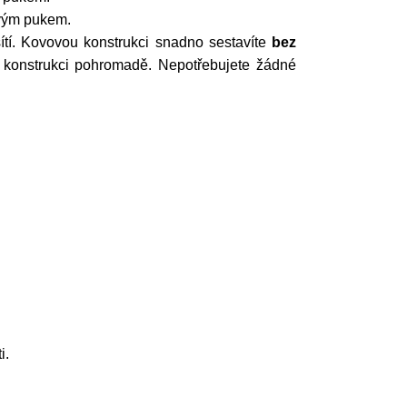
ovým pukem.
sítí. Kovovou konstrukci snadno sestavíte
bez
í konstrukci pohromadě. Nepotřebujete žádné
i.