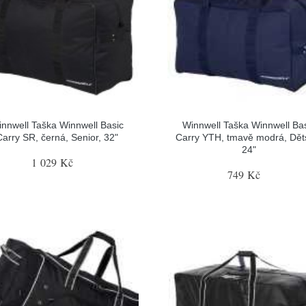
nnwell Taška Winnwell Basic
Winnwell Taška Winnwell Ba
Carry SR, černá, Senior, 32"
Carry YTH, tmavě modrá, Dět
24"
1 029 Kč
749 Kč