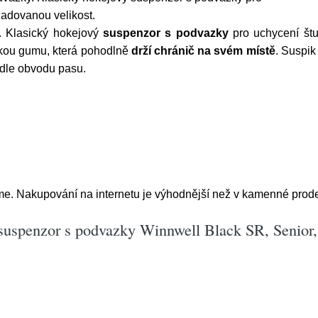
žadovanou velikost.
. Klasický hokejový
suspenzor s podvazky
pro uchycení št
okou gumu, která pohodlně
drží chránič na svém místě
. Suspik
podle obvodu pasu.
e. Nakupování na internetu je výhodnější než v kamenné prodej
suspenzor s podvazky Winnwell Black SR, Senior