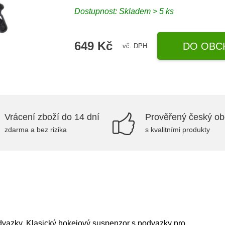
Dostupnost: Skladem > 5 ks
649 Kč
DO OBC
vč. DPH
Vrácení zboží do 14 dní
Prověřený český o
zdarma a bez rizika
s kvalitními produkty
vazky. Klasický hokejový suspenzor s podvazky pro