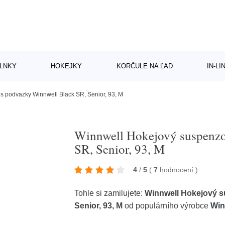
LNKY
HOKEJKY
KORČULE NA ĽAD
IN-L
s podvazky Winnwell Black SR, Senior, 93, M
Winnwell Hokejový suspenzo
SR, Senior, 93, M
4
/
5
(
7
hodnocení
)
Tohle si zamilujete:
Winnwell Hokejový s
Senior, 93, M
od populárního výrobce
Win