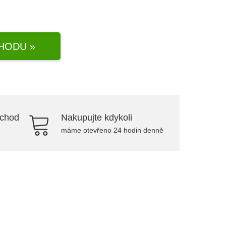
HODU »
bchod
Nakupujte kdykoli
máme otevřeno 24 hodin denně