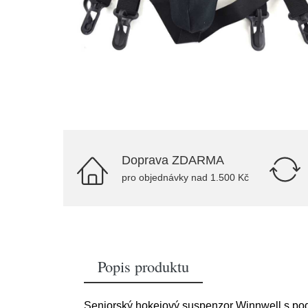
Doprava ZDARMA
pro objednávky nad 1.500 Kč
Popis produktu
Seniorský hokejový suspenzor Winnwell s pod