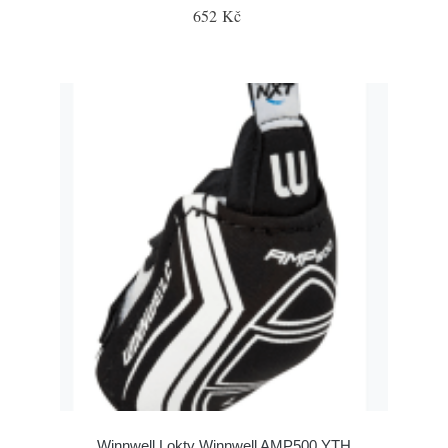
652 Kč
Winnwell Lokty Winnwell AMP500 YTH