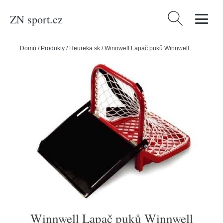
ZN sport.cz
Vyhledávání
Domů
/
Produkty
/
Heureka.sk
/
Winnwell Lapač puků Winnwell
Winnwell Lapač puků Winnwell