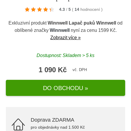
4.3
/
5
(
14
hodnocení
)
Exkluzivní produkt
Winnwell Lapač puků Winnwell
od
oblíbené značky
Winnwell
nyní za cenu 1599 Kč.
Zobrazit více »
Dostupnost: Skladem > 5 ks
1 090 Kč
vč. DPH
DO OBCHODU »
Doprava ZDARMA
pro objednávky nad 1.500 Kč