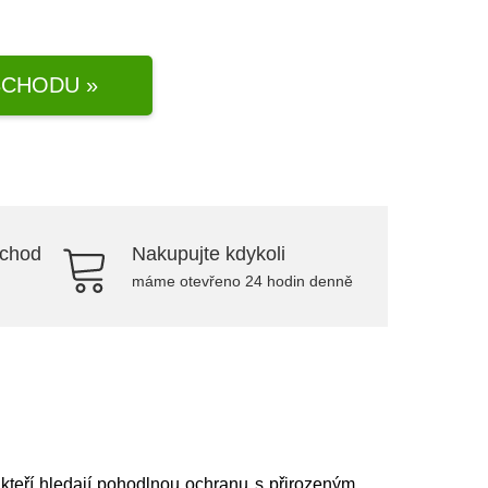
CHODU »
bchod
Nakupujte kdykoli
máme otevřeno 24 hodin denně
kteří hledají pohodlnou ochranu s přirozeným