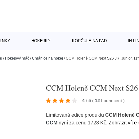
LNKY
HOKEJKY
KORČULE NA ĽAD
IN-L
ej
/
Hokejový hráč
/
Chrániče na hokej
/
CCM Holeně CCM Next S26 JR, Junior, 11"
CCM Holeně CCM Next S26 J
4
/
5
(
12
hodnocení
)
Limitovaná edice produktu
CCM Holeně CC
CCM
nyní za cenu 1728 Kč.
Zobrazit více 