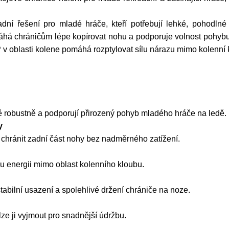
ní řešení pro mladé hráče, kteří potřebují lehké, pohodln
áhá chráničům lépe kopírovat nohu a podporuje volnost pohybu 
 v oblasti kolene pomáhá rozptylovat sílu nárazu mimo kolenní 
ě robustně a podporují přirozený pohyb mladého hráče na ledě.
y
chránit zadní část nohy bez nadměrného zatížení.
 energii mimo oblast kolenního kloubu.
abilní usazení a spolehlivé držení chrániče na noze.
 lze ji vyjmout pro snadnější údržbu.