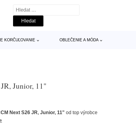
Vyhledávání
INE KORČUĽOVANIE
OBLEČENIE A MÓDA
R, Junior, 11"
M Next S26 JR, Junior, 11"
od top výrobce
»