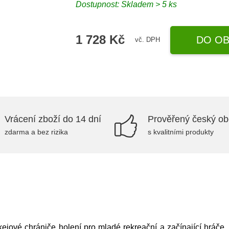
Dostupnost: Skladem > 5 ks
1 728 Kč
DO OB
vč. DPH
Vrácení zboží do 14 dní
Prověřený český o
zdarma a bez rizika
s kvalitními produkty
ové chrániče holení pro mladé rekreační a začínající hráče, 