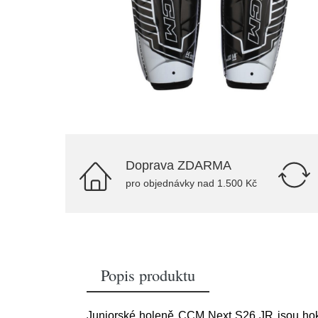
Doprava ZDARMA
pro objednávky nad 1.500 Kč
Popis produktu
Juniorské holeně CCM Next S26 JR jsou hokej