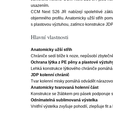
usazením.
CCM Next S26 JR nabízejí spolehlivé základ
objemného profilu. Anatomicky užší střih pom
s plastovou výztuhou, zatímco konstrukce JDP
Hlavní vlastnosti
Anatomicky užší střih
Chrániče sedí blíže k noze, nepůsobí zbytečn
Ochrana lýtka z PE pěny a plastové výztuh
Lehká konstrukce lýtkového chrániče pomáhá 
JDP kolenní chránič
Tvar kolenní misky pomáhá odvádět nárazovou
Anatomicky tvarovaná holenní část
Konstrukce se žlábkem pro pásek podporuje st
Odnímatelná sublimovaná výstelka
Vnitřní výstelka zvyšuje pohodlí, zlepšuje fit a