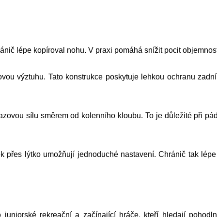
ránič lépe kopíroval nohu. V praxi pomáhá snížit pocit objemnost
vou výztuhu. Tato konstrukce poskytuje lehkou ochranu zadní 
azovou sílu směrem od kolenního kloubu. To je důležité při p
ek přes lýtko umožňují jednoduché nastavení. Chránič tak lépe
iorské rekreační a začínající hráče, kteří hledají pohodln