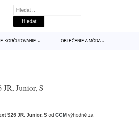
Vyhledávání
INE KORČUĽOVANIE
OBLEČENIE A MÓDA
R, Junior, S
 S26 JR, Junior, S
od
CCM
výhodně za