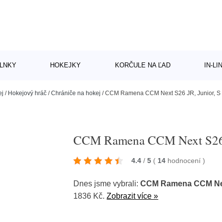
LNKY
HOKEJKY
KORČULE NA ĽAD
IN-L
ej
/
Hokejový hráč
/
Chrániče na hokej
/
CCM Ramena CCM Next S26 JR, Junior, S
CCM Ramena CCM Next S26 J
4.4
/
5
(
14
hodnocení
)
Dnes jsme vybrali:
CCM Ramena CCM Next
1836 Kč.
Zobrazit více »