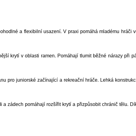
hodlné a flexibilní usazení. V praxi pomáhá mladému hráči vo
jší krytí v oblasti ramen. Pomáhají tlumit běžné nárazy při
anu pro juniorské začínající a rekreační hráče. Lehká konstruk
 zádech pomáhají rozšířit krytí a přizpůsobit chránič tělu. D