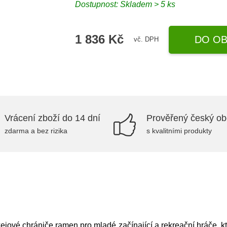
Dostupnost: Skladem > 5 ks
1 836 Kč
DO OB
vč. DPH
Vrácení zboží do 14 dní
Prověřený český o
zdarma a bez rizika
s kvalitními produkty
vé chrániče ramen pro mladé začínající a rekreační hráče, kteř