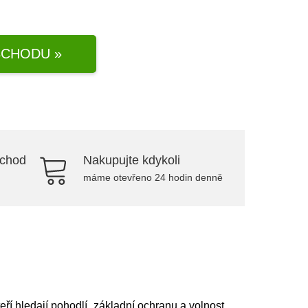
CHODU »
bchod
Nakupujte kdykoli
máme otevřeno 24 hodin denně
í hledají pohodlí, základní ochranu a volnost