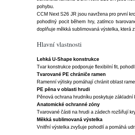
pohybu.
CCM Next S26 JR jsou navržena pro první krok
pohodlný pocit během hry, zatímco tvarova
doplňuje měkká sublimovaná výstelka, která zv
Hlavní vlastnosti
Lehká U-Shape konstrukce
Tvar konstrukce podporuje flexibilní fit, pohodl
Tvarované PE chrániče ramen
Ramenní výlisky pomáhají chránit oblast ram
PE pěna v oblasti hrudi
Pěnová ochrana hrudníku poskytuje základní 
Anatomické ochranné zóny
Tvarované části na hrudi a zádech rozšiřují kry
Měkká sublimovaná výstelka
Vnitřní výstelka zvyšuje pohodlí a pomáhá udrž