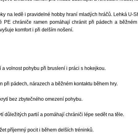
y na ledě i pravidelné hobby hraní mladých hráčů. Lehká U-Sh
né PE chrániče ramen pomáhají chránit při pádech a běžném
yšuje komfort i při delším nošení.
í a volnost pohybu při bruslení i práci s hokejkou.
en při pádech, nárazech a běžném kontaktu během hry.
krytí bez zbytečného omezení pohybu.
tí důležitých partií a pomáhají chrániči lépe sedět na těle.
et příjemný pocit i během delších tréninků.