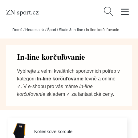
ZN sport.cz
Vyhledávání
Domů
/
Heureka.sk
/
Šport
/
Skate & in-line
/
In-line korčuľovanie
In-line korčuľovanie
Vybírejte z velmi kvalitních sportovních potřeb v
kategorii
In-line korčuľovanie
levně a online
✓. V e-shopu pro vás máme
In-line
korčuľovanie
skladem ✓ za fantastické ceny.
Kolieskové korčule