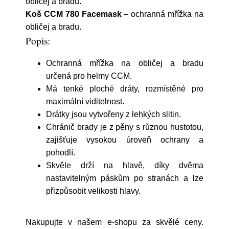
obličej a bradu.
Koš CCM 780 Facemask
– ochranná mřížka na
obličej a bradu.
Popis:
Ochranná mřížka na obličej a bradu
určená pro helmy CCM.
Má tenké ploché dráty, rozmístěné pro
maximální viditelnost.
Drátky jsou
vytvořeny z lehkých slitin.
Chránič brady je z pěny s různou hustotou,
zajišťuje vysokou úroveň ochrany a
pohodlí.
Skvěle drží na hlavě, díky dvěma
nastavitelným páskům po stranách a lze
přizpůsobit velikosti hlavy.
Nakupujte v našem e-shopu za skvělé ceny.