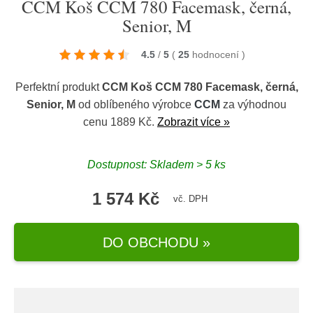
CCM Koš CCM 780 Facemask, černá,
Senior, M
4.5
/
5
(
25
hodnocení
)
Perfektní produkt
CCM Koš CCM 780 Facemask, černá,
Senior, M
od oblíbeného výrobce
CCM
za výhodnou
cenu 1889 Kč.
Zobrazit více »
Dostupnost: Skladem > 5 ks
1 574 Kč
vč. DPH
DO OBCHODU »