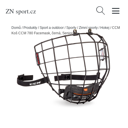
ZN sport.cz
Vyhledávání
Domů
/
Produkty
/
Sport a outdoor
/
Sporty
/
Zimní sporty
/
Hokej
/
CCM
Koš CCM 780 Facemask, černá, Senior, M