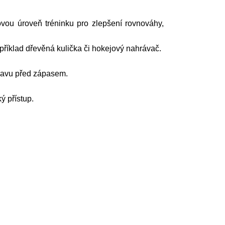
ovou úroveň tréninku pro zlepšení rovnováhy,
například dřevěná kulička či hokejový nahrávač.
pravu před zápasem.
ý přístup.