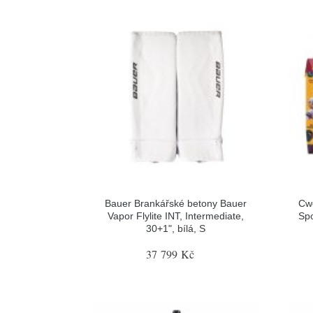
Bauer Brankářské betony Bauer
Cw
Vapor Flylite INT, Intermediate,
Spo
30+1", bílá, S
37 799 Kč