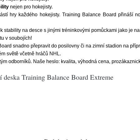
ility
nejen pro hokejisty.
stí hry každého hokejisty. Training Balance Board přináší n
nink stability na desce s jinými tréninkovými pomůckami jako je 
tu v soubojích!
oard snadno přepravit do posilovny či na zimní stadion na pří
lém světě včetně hráčů NHL.
tým odborníků. Naše heslo: kvalita, výhodná cena, prozákaznick
í deska Training Balance Board Extreme