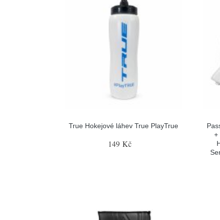
True Hokejové láhev True PlayTrue
Pas
+
149 Kč
H
Sen