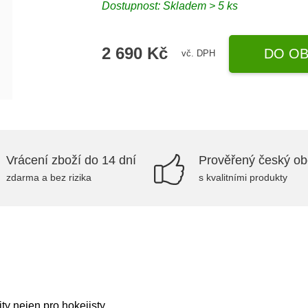
Dostupnost: Skladem > 5 ks
2 690 Kč
DO OB
vč. DPH
Vrácení zboží do 14 dní
Prověřený český o
zdarma a bez rizika
s kvalitními produkty
ty nejen pro hokejisty.