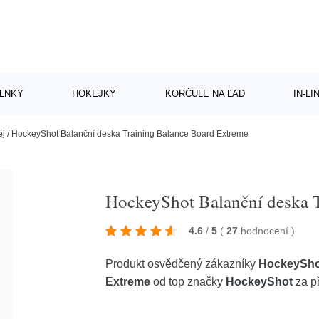
LNKY
HOKEJKY
KORČULE NA ĽAD
IN-L
ej
/
HockeyShot Balanční deska Training Balance Board Extreme
HockeyShot Balanční deska 
4.6
/
5
(
27
hodnocení
)
Produkt osvědčený zákazníky
HockeyShot
Extreme
od top značky
HockeyShot
za p