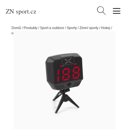
ZN sport.cz
Vyhledávání
Domů
/
Produkty
/
Sport a outdoor
/
Sporty
/
Zimní sporty
/
Hokej
/
HockeyShot Sportovní radar HockeyShot Extreme Radar 2.0