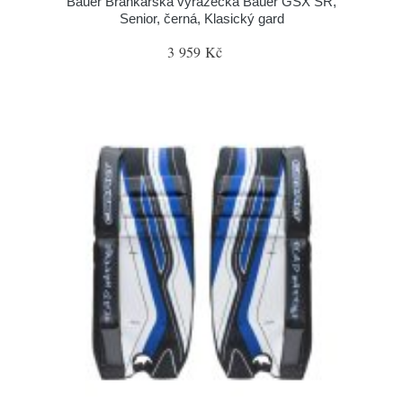
Bauer Brankářská vyrážečka Bauer GSX SR,
Senior, černá, Klasický gard
3 959 Kč