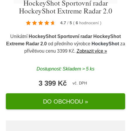
HockeyShot Sportovní radar
HockeyShot Extreme Radar 2.0
4.7
/
5
(
6
hodnocení
)
Unikátní
HockeyShot Sportovní radar HockeyShot
Extreme Radar 2.0
od předního výrobce
HockeyShot
za
přívětivou cenu 3399 Kč.
Zobrazit více »
Dostupnost: Skladem > 5 ks
3 399 Kč
vč. DPH
DO OBCHODU »