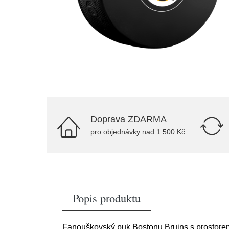
Doprava ZDARMA
pro objednávky nad 1.500 Kč
Popis produktu
Fanouškovský puk Bostonu Bruins s prostorem