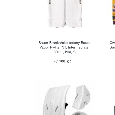
Bauer Brankářské betony Bauer
Cw
Vapor Flylite INT, Intermediate,
Spo
30+1", bílá, S
37 799 Kč