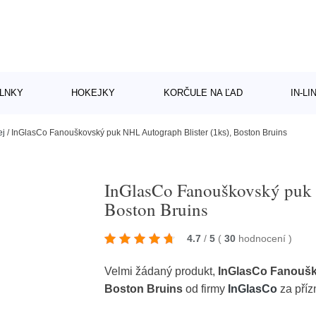
LNKY
HOKEJKY
KORČULE NA ĽAD
IN-L
ej
/
InGlasCo Fanouškovský puk NHL Autograph Blister (1ks), Boston Bruins
InGlasCo Fanouškovský puk 
Boston Bruins
4.7
/
5
(
30
hodnocení
)
Velmi žádaný produkt,
InGlasCo Fanoušk
Boston Bruins
od firmy
InGlasCo
za příz