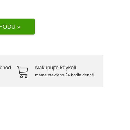
HODU »
bchod
Nakupujte kdykoli
máme otevřeno 24 hodin denně