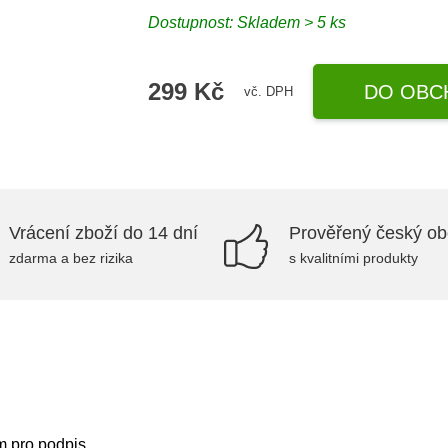
Dostupnost: Skladem > 5 ks
299 Kč
DO OBC
vč. DPH
Vrácení zboží do 14 dní
Prověřený český o
zdarma a bez rizika
s kvalitními produkty
 pro podpis.