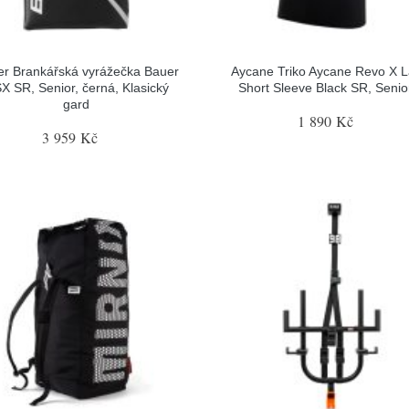
r Brankářská vyrážečka Bauer
Aycane Triko Aycane Revo X L
X SR, Senior, černá, Klasický
Short Sleeve Black SR, Senior
gard
1 890 Kč
3 959 Kč