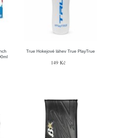
nch
True Hokejové láhev True PlayTrue
00ml
149 Kč