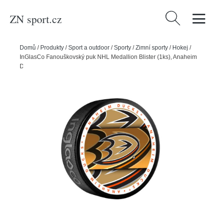
ZN sport.cz
Vyhledávání
Domů
/
Produkty
/
Sport a outdoor
/
Sporty
/
Zimní sporty
/
Hokej
/
InGlasCo Fanouškovský puk NHL Medallion Blister (1ks), Anaheim
Ducks